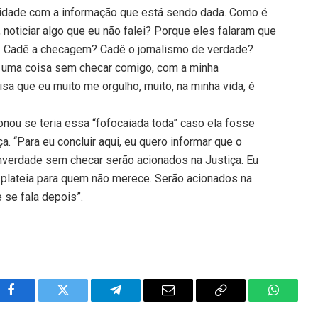
lidade com a informação que está sendo dada. Como é
, noticiar algo que eu não falei? Porque eles falaram que
ca. Cadê a checagem? Cadê o jornalismo de verdade?
 uma coisa sem checar comigo, com a minha
sa que eu muito me orgulho, muito, na minha vida, é
onou se teria essa “fofocaiada toda” caso ela fosse
. “Para eu concluir aqui, eu quero informar que o
inverdade sem checar serão acionados na Justiça. Eu
r plateia para quem não merece. Serão acionados na
te se fala depois”.
Facebook
Twitter
Telegram
Email
Copy
WhatsA