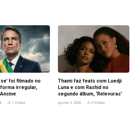
Link
se’ foi filmado no
Thami faz feats com Luedji
 forma irregular,
Luna e com Rashid no
Ancine
segundo álbum, ‘Relevuras’
6
1
Visitas
agosto 5, 2026
0
Visitas