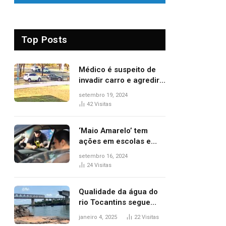
Top Posts
Médico é suspeito de
invadir carro e agredir
delegado aposentado
setembro 19, 2024
durante confusão no
42
Visitas
trânsito
‘Maio Amarelo’ tem
ações em escolas e
ruas para prevenir
setembro 16, 2024
acidentes no trânsito
24
Visitas
no AP
Qualidade da água do
rio Tocantins segue
sem indicar alterações
janeiro 4, 2025
22
Visitas
após desabamento da