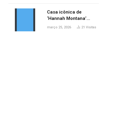
ponte entre MA e TO,
afirma ANA
Casa icônica de
‘Hannah Montana’
poderá ser alugada por
março 25, 2026
21
Visitas
fãs