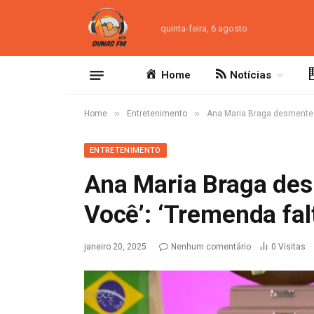
quinta-feira, 6 agosto
Home
Notícias
»
»
Home
Entretenimento
Ana Maria Braga desmente s
ENTRETENIMENTO
Ana Maria Braga des
Você’: ‘Tremenda fal
janeiro 20, 2025
Nenhum comentário
0
Visitas