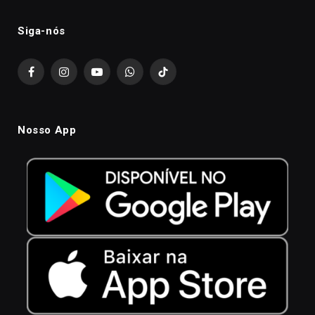
Siga-nós
Facebook
Instagram
YouTube
WhatsApp
TikTok
Nosso App