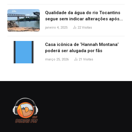
Qualidade da água do rio Tocantins
segue sem indicar alterações após
desabamento da ponte entre MA e
janeiro 4, 2025
22
Visitas
TO, afirma ANA
Casa icônica de ‘Hannah Montana’
poderá ser alugada por fãs
março 25, 2026
21
Visitas