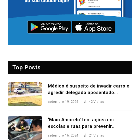
Top Posts
Médico é suspeito de invadir carro e
agredir delegado aposentado
durante confusão no trânsito
setembro 19, 2024
42
Visitas
‘Maio Amarelo’ tem ações em
escolas e ruas para prevenir
acidentes no trânsito no AP
setembro 16, 2024
24
Visitas