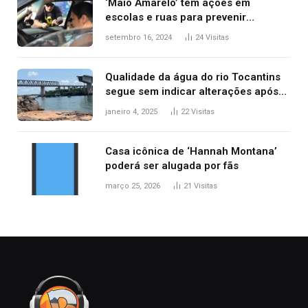
‘Maio Amarelo’ tem ações em
escolas e ruas para prevenir
acidentes no trânsito no AP
setembro 16, 2024
24
Visitas
Qualidade da água do rio Tocantins
segue sem indicar alterações após
desabamento da ponte entre MA e
janeiro 4, 2025
22
Visitas
TO, afirma ANA
Casa icônica de ‘Hannah Montana’
poderá ser alugada por fãs
março 25, 2026
21
Visitas