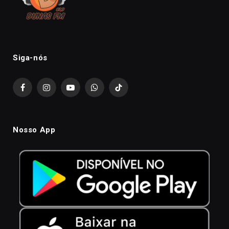
Siga-nós
Facebook
Instagram
YouTube
WhatsApp
TikTok
Nosso App