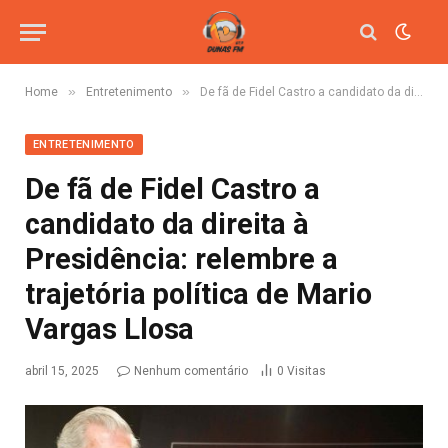
»
»
Home
Entretenimento
De fã de Fidel Castro a candidato da direita à Presidência: relembre a trajetória política de Mario Vargas Llosa
ENTRETENIMENTO
De fã de Fidel Castro a
candidato da direita à
Presidência: relembre a
trajetória política de Mario
Vargas Llosa
abril 15, 2025
Nenhum comentário
0
Visitas