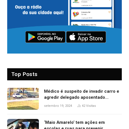
Top Posts
Médico é suspeito de invadir carro e
agredir delegado aposentado
durante confusão no trânsito
setembro 19, 2024
42
Visitas
‘Maio Amarelo’ tem ações em
escolas e ruas para prevenir