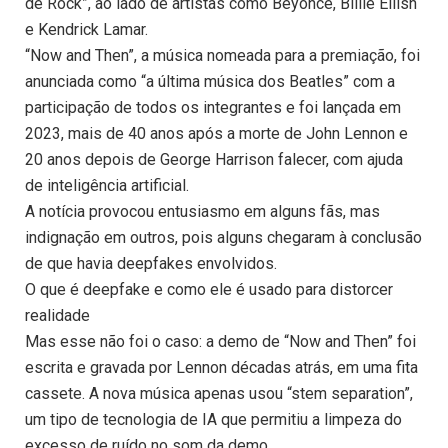
de Rock”, ao lado de artistas como Beyoncé, Billie Eilish
e Kendrick Lamar.
“Now and Then”, a música nomeada para a premiação, foi
anunciada como “a última música dos Beatles” com a
participação de todos os integrantes e foi lançada em
2023, mais de 40 anos após a morte de John Lennon e
20 anos depois de George Harrison falecer, com ajuda
de inteligência artificial.
A notícia provocou entusiasmo em alguns fãs, mas
indignação em outros, pois alguns chegaram à conclusão
de que havia deepfakes envolvidos.
O que é deepfake e como ele é usado para distorcer
realidade
Mas esse não foi o caso: a demo de “Now and Then” foi
escrita e gravada por Lennon décadas atrás, em uma fita
cassete. A nova música apenas usou “stem separation”,
um tipo de tecnologia de IA que permitiu a limpeza do
excesso de ruído no som da demo.