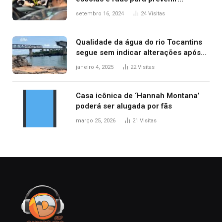
acidentes no trânsito no AP
setembro 16, 2024
24
Visitas
Qualidade da água do rio Tocantins
segue sem indicar alterações após
desabamento da ponte entre MA e
janeiro 4, 2025
22
Visitas
TO, afirma ANA
Casa icônica de ‘Hannah Montana’
poderá ser alugada por fãs
março 25, 2026
21
Visitas