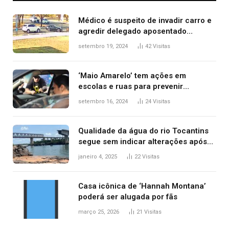
Médico é suspeito de invadir carro e
agredir delegado aposentado
durante confusão no trânsito
setembro 19, 2024
42
Visitas
‘Maio Amarelo’ tem ações em
escolas e ruas para prevenir
acidentes no trânsito no AP
setembro 16, 2024
24
Visitas
Qualidade da água do rio Tocantins
segue sem indicar alterações após
desabamento da ponte entre MA e
janeiro 4, 2025
22
Visitas
TO, afirma ANA
Casa icônica de ‘Hannah Montana’
poderá ser alugada por fãs
março 25, 2026
21
Visitas