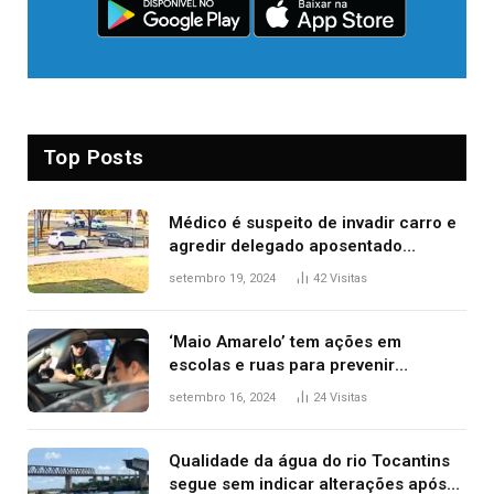
Top Posts
Médico é suspeito de invadir carro e
agredir delegado aposentado
durante confusão no trânsito
setembro 19, 2024
42
Visitas
‘Maio Amarelo’ tem ações em
escolas e ruas para prevenir
acidentes no trânsito no AP
setembro 16, 2024
24
Visitas
Qualidade da água do rio Tocantins
segue sem indicar alterações após