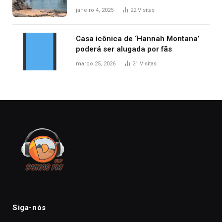
desabamento da ponte entre MA e
janeiro 4, 2025
22
Visitas
TO, afirma ANA
Casa icônica de ‘Hannah Montana’
poderá ser alugada por fãs
março 25, 2026
21
Visitas
Siga-nós