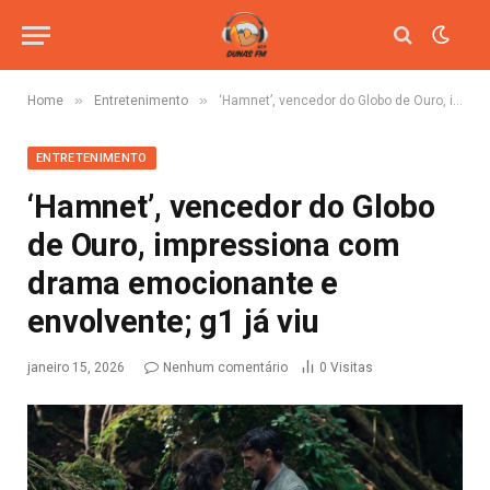
»
»
Home
Entretenimento
‘Hamnet’, vencedor do Globo de Ouro, impressiona com drama emocionante e envolvente; g1 já viu
ENTRETENIMENTO
‘Hamnet’, vencedor do Globo
de Ouro, impressiona com
drama emocionante e
envolvente; g1 já viu
janeiro 15, 2026
Nenhum comentário
0
Visitas