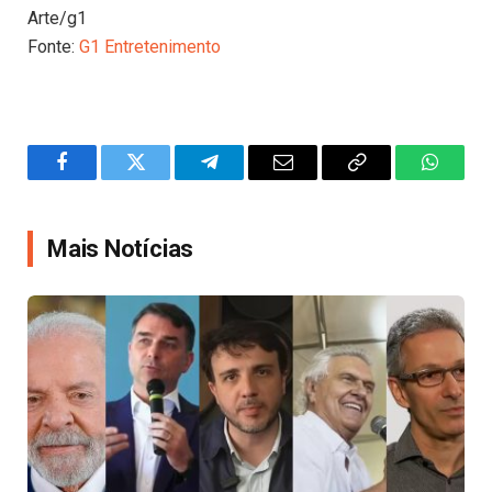
Arte/g1
Fonte:
G1 Entretenimento
Facebook
Twitter
Telegram
Email
Copy
WhatsA
Link
Mais Notícias