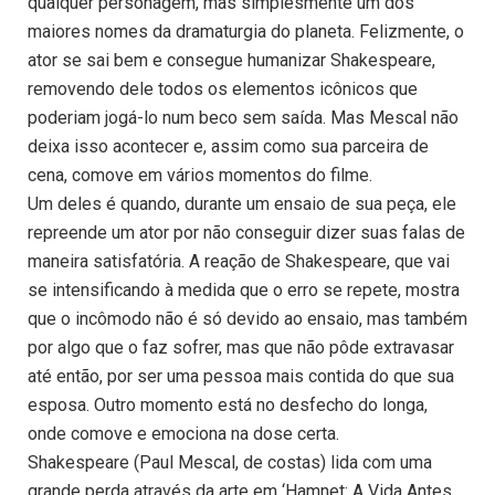
qualquer personagem, mas simplesmente um dos
maiores nomes da dramaturgia do planeta. Felizmente, o
ator se sai bem e consegue humanizar Shakespeare,
removendo dele todos os elementos icônicos que
poderiam jogá-lo num beco sem saída. Mas Mescal não
deixa isso acontecer e, assim como sua parceira de
cena, comove em vários momentos do filme.
Um deles é quando, durante um ensaio de sua peça, ele
repreende um ator por não conseguir dizer suas falas de
maneira satisfatória. A reação de Shakespeare, que vai
se intensificando à medida que o erro se repete, mostra
que o incômodo não é só devido ao ensaio, mas também
por algo que o faz sofrer, mas que não pôde extravasar
até então, por ser uma pessoa mais contida do que sua
esposa. Outro momento está no desfecho do longa,
onde comove e emociona na dose certa.
Shakespeare (Paul Mescal, de costas) lida com uma
grande perda através da arte em ‘Hamnet: A Vida Antes