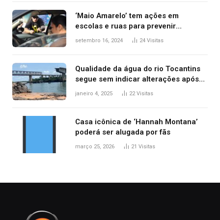
‘Maio Amarelo’ tem ações em
escolas e ruas para prevenir
acidentes no trânsito no AP
setembro 16, 2024
24
Visitas
Qualidade da água do rio Tocantins
segue sem indicar alterações após
desabamento da ponte entre MA e
janeiro 4, 2025
22
Visitas
TO, afirma ANA
Casa icônica de ‘Hannah Montana’
poderá ser alugada por fãs
março 25, 2026
21
Visitas