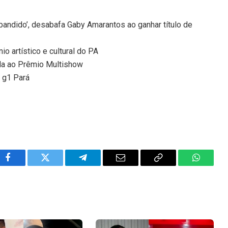
andido’, desabafa Gaby Amarantos ao ganhar título de
 artístico e cultural do PA
ada ao Prêmio Multishow
m g1 Pará
Facebook
Twitter
Telegram
Email
Copy
WhatsA
Link