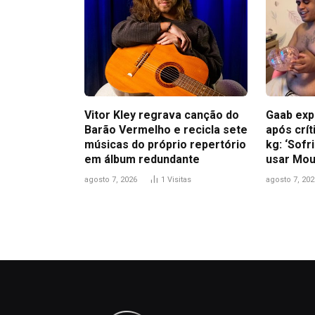
Vitor Kley regrava canção do
Gaab exp
Barão Vermelho e recicla sete
após crít
músicas do próprio repertório
kg: ‘Sofr
em álbum redundante
usar Mou
agosto 7, 2026
1
Visitas
agosto 7, 202