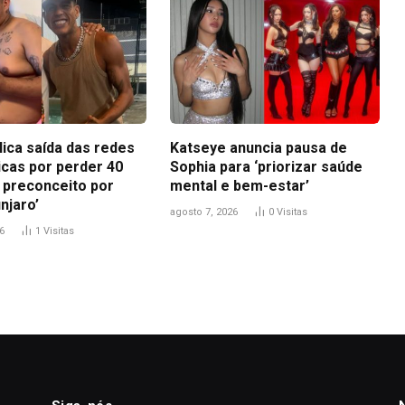
lica saída das redes
Katseye anuncia pausa de
icas por perder 40
Sophia para ‘priorizar saúde
i preconceito por
mental e bem-estar’
njaro’
agosto 7, 2026
0
Visitas
6
1
Visitas