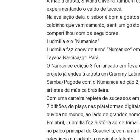
A mãe a artista, Silvana Oliveira, também
experimentando o caldo de tacacá.
Na avaliação dela, o sabor é bom e gostoso
caldinho que vem camarão, senti um gosto 
compartilhou com os seguidores.
Ludmilla e o “Numanice”
Ludmilla faz show de turnê “Numanice” e
Tayana Narcisa/g1 Pará
O Numanice edição 3 foi lançado em fevere
projeto já endeu à artista um Grammy Lati
Samba/Pagode com o Numanice edição 2, 
artistas da música brasileira.
Com uma carreira repleta de sucessos em 
7 bilhões de plays nas plataformas digitais
ouvida no mundo, ao lado de grandes nome
Em abril, Ludmilla fez história ao se torna
no palco principal do Coachella, com uma 
relevância na indústria musical e talento.