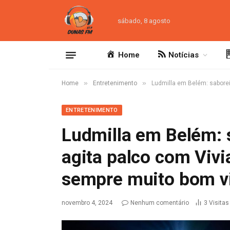
sábado, 8 agosto
Home
Notícias
»
»
Home
Entretenimento
Ludmilla em Belém: saboreia
ENTRETENIMENTO
Ludmilla em Belém: s
agita palco com Vivia
sempre muito bom vi
novembro 4, 2024
Nenhum comentário
3
Visitas