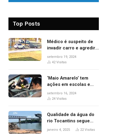
Top Posts
Médico é suspeito de
invadir carro e agredir
delegado aposentado
setembro 19, 2024
durante confusão no
42
Visitas
trânsito
‘Maio Amarelo’ tem
ações em escolas e
ruas para prevenir
setembro 16, 2024
acidentes no trânsito
24
Visitas
no AP
Qualidade da água do
rio Tocantins segue
sem indicar alterações
janeiro 4, 2025
22
Visitas
após desabamento da