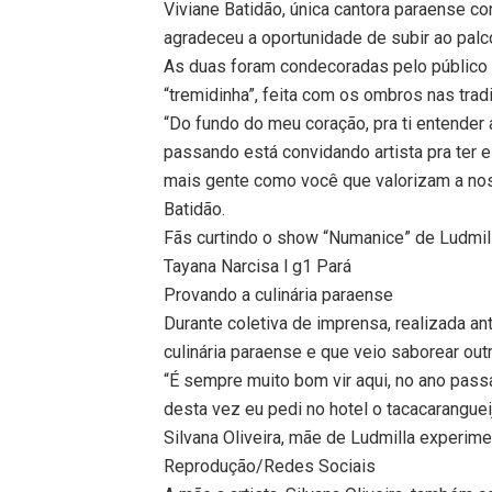
Viviane Batidão, única cantora paraense c
agradeceu a oportunidade de subir ao palc
As duas foram condecoradas pelo público
“tremidinha”, feita com os ombros nas trad
“Do fundo do meu coração, pra ti entender 
passando está convidando artista pra ter 
mais gente como você que valorizam a noss
Batidão.
Fãs curtindo o show “Numanice” de Ludmi
Tayana Narcisa l g1 Pará
Provando a culinária paraense
Durante coletiva de imprensa, realizada a
culinária paraense e que veio saborear out
“É sempre muito bom vir aqui, no ano pass
desta vez eu pedi no hotel o tacacarangueij
Silvana Oliveira, mãe de Ludmilla experim
Reprodução/Redes Sociais