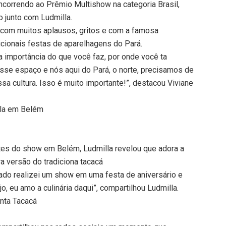
oncorrendo ao Prêmio Multishow na categoria Brasil,
o junto com Ludmilla.
 com muitos aplausos, gritos e com a famosa
icionais festas de aparelhagens do Pará.
a importância do que você faz, por onde você ta
esse espaço e nós aqui do Pará, o norte, precisamos de
a cultura. Isso é muito importante!”, destacou Viviane
lla em Belém
ntes do show em Belém, Ludmilla revelou que adora a
ra versão do tradiciona tacacá
ado realizei um show em uma festa de aniversário e
o, eu amo a culinária daqui”, compartilhou Ludmilla.
enta Tacacá