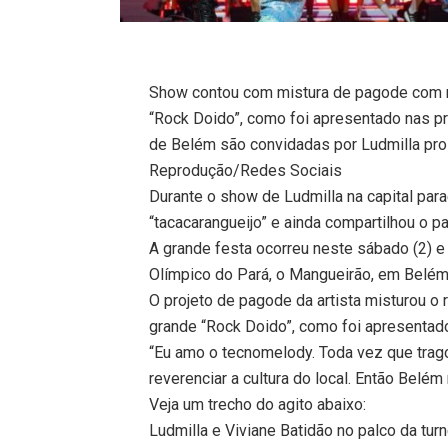
Show contou com mistura de pagode com r
“Rock Doido”, como foi apresentado nas pró
de Belém são convidadas por Ludmilla p
Reprodução/Redes Sociais
Durante o show de Ludmilla na capital par
“tacacarangueijo” e ainda compartilhou o p
A grande festa ocorreu neste sábado (2) e
Olímpico do Pará, o Mangueirão, em Belém
O projeto de pagode da artista misturou o
grande “Rock Doido”, como foi apresentado
“Eu amo o tecnomelody. Toda vez que trag
reverenciar a cultura do local. Então Belém 
Veja um trecho do agito abaixo:
Ludmilla e Viviane Batidão no palco da tu