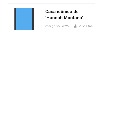
ponte entre MA e TO,
afirma ANA
Casa icônica de
‘Hannah Montana’
poderá ser alugada por
março 25, 2026
21
Visitas
fãs