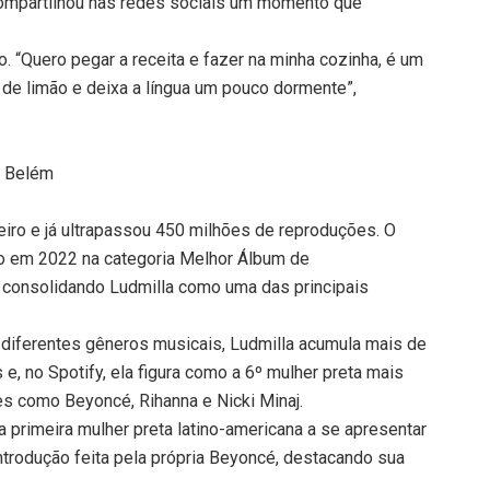
 compartilhou nas redes sociais um momento que
. “Quero pegar a receita e fazer na minha cozinha, é um
de limão e deixa a língua um pouco dormente”,
m Belém
iro e já ultrapassou 450 milhões de reproduções. O
no em 2022 na categoria Melhor Álbum de
consolidando Ludmilla como uma das principais
diferentes gêneros musicais, Ludmilla acumula mais de
 e, no Spotify, ela figura como a 6º mulher preta mais
s como Beyoncé, Rihanna e Nicki Minaj.
r a primeira mulher preta latino-americana a se apresentar
introdução feita pela própria Beyoncé, destacando sua