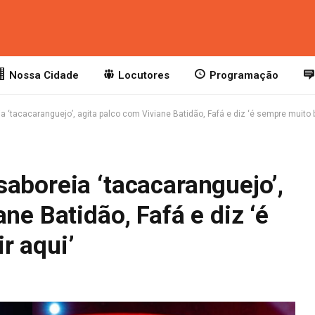
Nossa Cidade
Locutores
Programação
 ‘tacacaranguejo’, agita palco com Viviane Batidão, Fafá e diz ‘é sempre muito b
aboreia ‘tacacaranguejo’,
ne Batidão, Fafá e diz ‘é
r aqui’