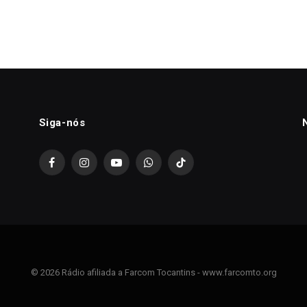
Siga-nós
Facebook
Instagram
YouTube
WhatsApp
TikTok
© 2026 Rádio afiliada a Farcom Tocantins - www.farcomto.org