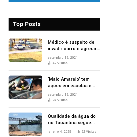
Top Posts
Médico é suspeito de
invadir carro e agredir
delegado aposentado
setembro 19, 2024
durante confusão no
42
Visitas
trânsito
‘Maio Amarelo’ tem
ações em escolas e
ruas para prevenir
setembro 16, 2024
acidentes no trânsito
24
Visitas
no AP
Qualidade da água do
rio Tocantins segue
sem indicar alterações
janeiro 4, 2025
22
Visitas
após desabamento da