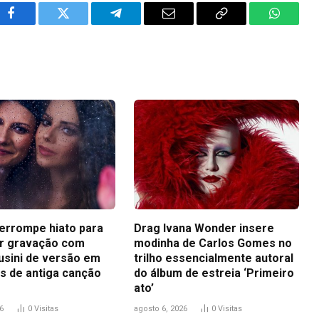
Facebook
Twitter
Telegram
Email
Copy
WhatsA
Link
terrompe hiato para
Drag Ivana Wonder insere
r gravação com
modinha de Carlos Gomes no
usini de versão em
trilho essencialmente autoral
s de antiga canção
do álbum de estreia ‘Primeiro
ato’
6
0
Visitas
agosto 6, 2026
0
Visitas