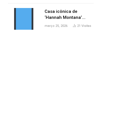
ponte entre MA e TO,
afirma ANA
Casa icônica de
‘Hannah Montana’
poderá ser alugada por
março 25, 2026
21
Visitas
fãs