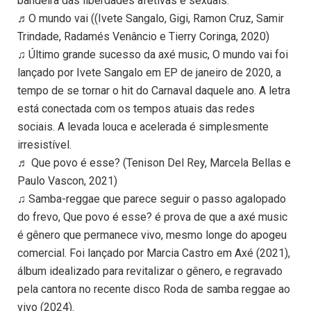
bandeira das liberdades afetivas e sexuais.
♬O mundo vai ((Ivete Sangalo, Gigi, Ramon Cruz, Samir
Trindade, Radamés Venâncio e Tierry Coringa, 2020)
♫ Último grande sucesso da axé music, O mundo vai foi
lançado por Ivete Sangalo em EP de janeiro de 2020, a
tempo de se tornar o hit do Carnaval daquele ano. A letra
está conectada com os tempos atuais das redes
sociais. A levada louca e acelerada é simplesmente
irresistível.
♬ Que povo é esse? (Tenison Del Rey, Marcela Bellas e
Paulo Vascon, 2021)
♫ Samba-reggae que parece seguir o passo agalopado
do frevo, Que povo é esse? é prova de que a axé music
é gênero que permanece vivo, mesmo longe do apogeu
comercial. Foi lançado por Marcia Castro em Axé (2021),
álbum idealizado para revitalizar o gênero, e regravado
pela cantora no recente disco Roda de samba reggae ao
vivo (2024).