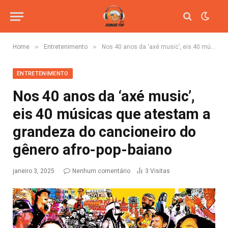
»
»
Home
Entretenimento
Nos 40 anos da ‘axé music’, eis 40 músicas que atestam a grandeza do cancioneiro do gênero afro-pop-baiano
ENTRETENIMENTO
Nos 40 anos da ‘axé music’,
eis 40 músicas que atestam a
grandeza do cancioneiro do
gênero afro-pop-baiano
janeiro 3, 2025
Nenhum comentário
3
Visitas