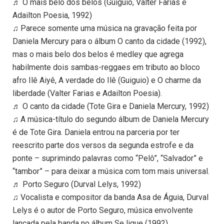
♬ O mais belo dos belos (Guiguio, Valter Farias e
Adailton Poesia, 1992)
♫ Parece somente uma música na gravação feita por
Daniela Mercury para o álbum O canto da cidade (1992),
mas o mais belo dos belos é medley que agrega
habilmente dois sambas-reggaes em tributo ao bloco
afro Ilê Aiyê, A verdade do Ilê (Guiguio) e O charme da
liberdade (Valter Farias e Adailton Poesia).
♬ O canto da cidade (Tote Gira e Daniela Mercury, 1992)
♫ A música-título do segundo álbum de Daniela Mercury
é de Tote Gira. Daniela entrou na parceria por ter
reescrito parte dos versos da segunda estrofe e da
ponte – suprimindo palavras como “Pelô”, “Salvador” e
“tambor” – para deixar a música com tom mais universal.
♬ Porto Seguro (Durval Lelys, 1992)
♫ Vocalista e compositor da banda Asa de Águia, Durval
Lelys é o autor de Porto Seguro, música envolvente
lançada pela banda no álbum Se ligue (1992).