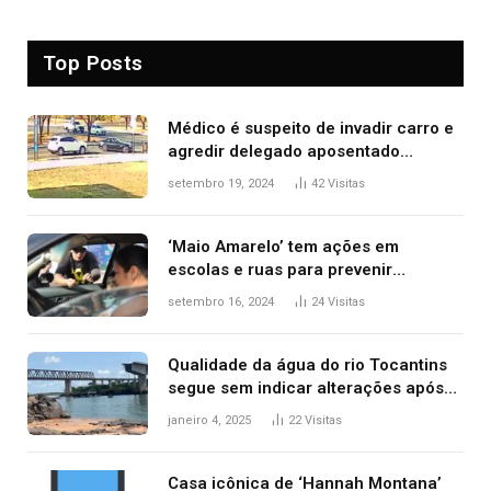
Top Posts
Médico é suspeito de invadir carro e
agredir delegado aposentado
durante confusão no trânsito
setembro 19, 2024
42
Visitas
‘Maio Amarelo’ tem ações em
escolas e ruas para prevenir
acidentes no trânsito no AP
setembro 16, 2024
24
Visitas
Qualidade da água do rio Tocantins
segue sem indicar alterações após
desabamento da ponte entre MA e
janeiro 4, 2025
22
Visitas
TO, afirma ANA
Casa icônica de ‘Hannah Montana’