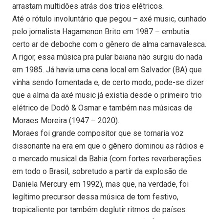
arrastam multidões atrás dos trios elétricos.
Até o rótulo involuntário que pegou – axé music, cunhado
pelo jornalista Hagamenon Brito em 1987 – embutia
certo ar de deboche com o gênero de alma carnavalesca.
A rigor, essa música pra pular baiana não surgiu do nada
em 1985. Já havia uma cena local em Salvador (BA) que
vinha sendo fomentada e, de certo modo, pode-se dizer
que a alma da axé music já existia desde o primeiro trio
elétrico de Dodô & Osmar e também nas músicas de
Moraes Moreira (1947 – 2020).
Moraes foi grande compositor que se tornaria voz
dissonante na era em que o gênero dominou as rádios e
o mercado musical da Bahia (com fortes reverberações
em todo o Brasil, sobretudo a partir da explosão de
Daniela Mercury em 1992), mas que, na verdade, foi
legítimo precursor dessa música de tom festivo,
tropicaliente por também deglutir ritmos de países