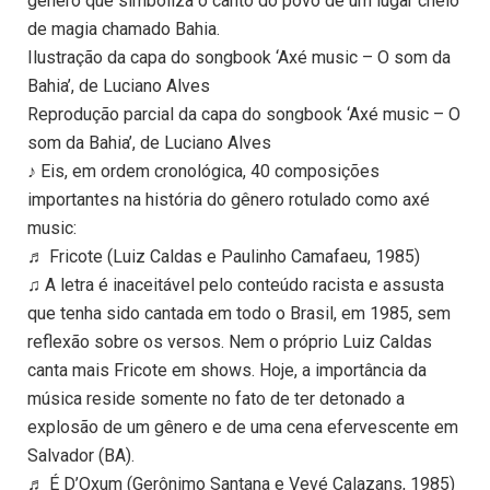
gênero que simboliza o canto do povo de um lugar cheio
de magia chamado Bahia.
Ilustração da capa do songbook ‘Axé music – O som da
Bahia’, de Luciano Alves
Reprodução parcial da capa do songbook ‘Axé music – O
som da Bahia’, de Luciano Alves
♪ Eis, em ordem cronológica, 40 composições
importantes na história do gênero rotulado como axé
music:
♬ Fricote (Luiz Caldas e Paulinho Camafaeu, 1985)
♫ A letra é inaceitável pelo conteúdo racista e assusta
que tenha sido cantada em todo o Brasil, em 1985, sem
reflexão sobre os versos. Nem o próprio Luiz Caldas
canta mais Fricote em shows. Hoje, a importância da
música reside somente no fato de ter detonado a
explosão de um gênero e de uma cena efervescente em
Salvador (BA).
♬ É D’Oxum (Gerônimo Santana e Vevé Calazans, 1985)