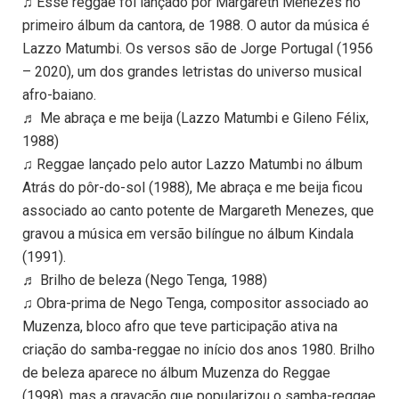
♫ Esse reggae foi lançado por Margareth Menezes no
primeiro álbum da cantora, de 1988. O autor da música é
Lazzo Matumbi. Os versos são de Jorge Portugal (1956
– 2020), um dos grandes letristas do universo musical
afro-baiano.
♬ Me abraça e me beija (Lazzo Matumbi e Gileno Félix,
1988)
♫ Reggae lançado pelo autor Lazzo Matumbi no álbum
Atrás do pôr-do-sol (1988), Me abraça e me beija ficou
associado ao canto potente de Margareth Menezes, que
gravou a música em versão bilíngue no álbum Kindala
(1991).
♬ Brilho de beleza (Nego Tenga, 1988)
♫ Obra-prima de Nego Tenga, compositor associado ao
Muzenza, bloco afro que teve participação ativa na
criação do samba-reggae no início dos anos 1980. Brilho
de beleza aparece no álbum Muzenza do Reggae
(1998), mas a gravação que popularizou o samba-reggae