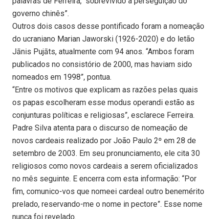
palavras de Ferreira, “sobrevivido à perseguição do
governo chinês”.
Outros dois casos desse pontificado foram a nomeação
do ucraniano Marian Jaworski (1926-2020) e do letão
Jānis Pujāts, atualmente com 94 anos. “Ambos foram
publicados no consistório de 2000, mas haviam sido
nomeados em 1998”, pontua.
“Entre os motivos que explicam as razões pelas quais
os papas escolheram esse modus operandi estão as
conjunturas políticas e religiosas”, esclarece Ferreira.
Padre Silva atenta para o discurso de nomeação de
novos cardeais realizado por João Paulo 2º em 28 de
setembro de 2003. Em seu pronunciamento, ele cita 30
religiosos como novos cardeais a serem oficializados
no mês seguinte. E encerra com esta informação: “Por
fim, comunico-vos que nomeei cardeal outro benemérito
prelado, reservando-me o nome in pectore”. Esse nome
nunca foi revelado.