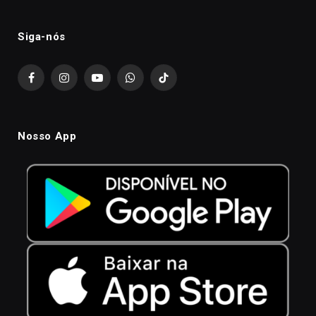
Siga-nós
Facebook
Instagram
YouTube
WhatsApp
TikTok
Nosso App