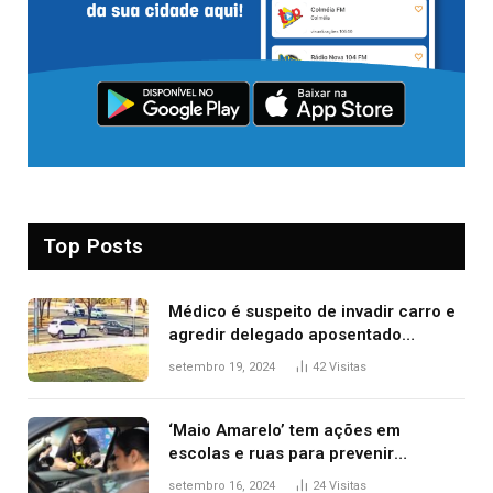
Top Posts
Médico é suspeito de invadir carro e
agredir delegado aposentado
durante confusão no trânsito
setembro 19, 2024
42
Visitas
‘Maio Amarelo’ tem ações em
escolas e ruas para prevenir
acidentes no trânsito no AP
setembro 16, 2024
24
Visitas