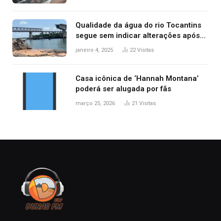
Qualidade da água do rio Tocantins
segue sem indicar alterações após
desabamento da ponte entre MA e
janeiro 4, 2025
22
Visitas
TO, afirma ANA
Casa icônica de ‘Hannah Montana’
poderá ser alugada por fãs
março 25, 2026
21
Visitas