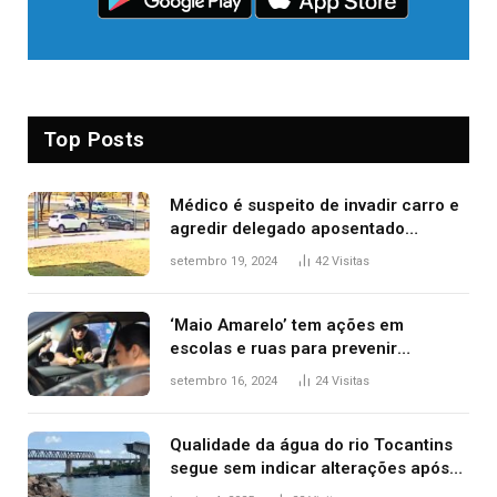
Top Posts
Médico é suspeito de invadir carro e
agredir delegado aposentado
durante confusão no trânsito
setembro 19, 2024
42
Visitas
‘Maio Amarelo’ tem ações em
escolas e ruas para prevenir
acidentes no trânsito no AP
setembro 16, 2024
24
Visitas
Qualidade da água do rio Tocantins
segue sem indicar alterações após
desabamento da ponte entre MA e