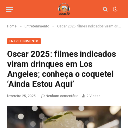
»
»
Home
Entretenimento
Oscar 2025: filmes indicados viram drinques em Los Angeles; conheça o coquetel ‘Ainda Estou Aqui’
ENTRETENIMENTO
Oscar 2025: filmes indicados
viram drinques em Los
Angeles; conheça o coquetel
‘Ainda Estou Aqui’
fevereiro 25, 2025
Nenhum comentário
2
Visitas