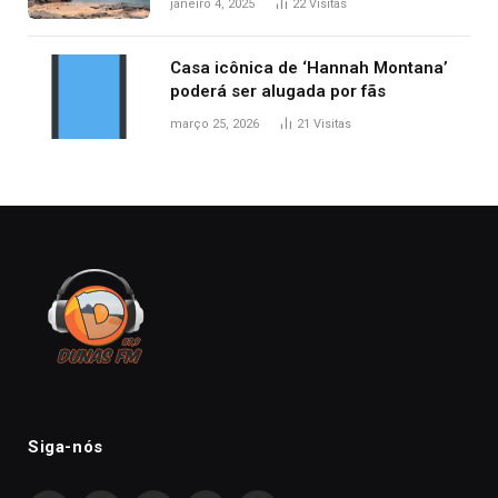
janeiro 4, 2025
22
Visitas
TO, afirma ANA
Casa icônica de ‘Hannah Montana’
poderá ser alugada por fãs
março 25, 2026
21
Visitas
Siga-nós