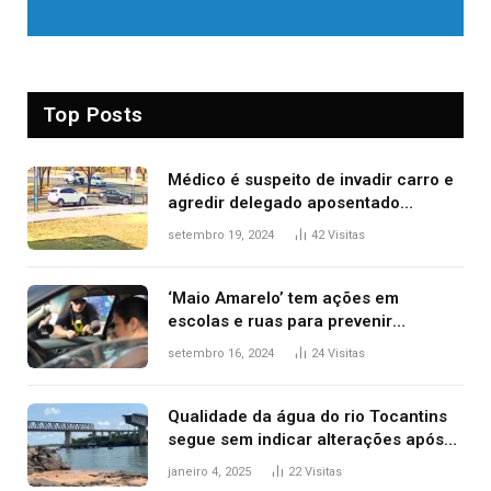
Top Posts
Médico é suspeito de invadir carro e
agredir delegado aposentado
durante confusão no trânsito
setembro 19, 2024
42
Visitas
‘Maio Amarelo’ tem ações em
escolas e ruas para prevenir
acidentes no trânsito no AP
setembro 16, 2024
24
Visitas
Qualidade da água do rio Tocantins
segue sem indicar alterações após
desabamento da ponte entre MA e
janeiro 4, 2025
22
Visitas
TO, afirma ANA