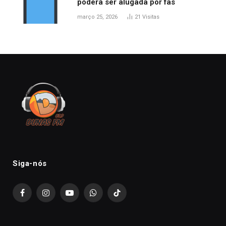
poderá ser alugada por fãs
março 25, 2026
21
Visitas
Siga-nós
Facebook
Instagram
YouTube
WhatsApp
TikTok