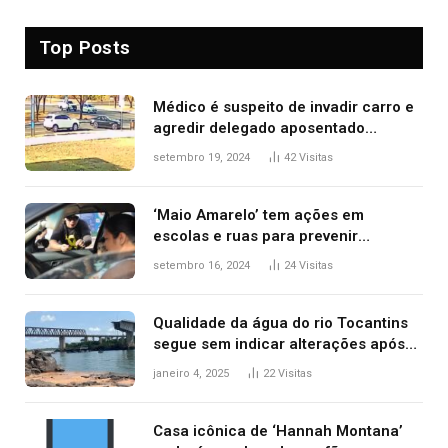
Top Posts
Médico é suspeito de invadir carro e
agredir delegado aposentado
durante confusão no trânsito
setembro 19, 2024
42
Visitas
‘Maio Amarelo’ tem ações em
escolas e ruas para prevenir
acidentes no trânsito no AP
setembro 16, 2024
24
Visitas
Qualidade da água do rio Tocantins
segue sem indicar alterações após
desabamento da ponte entre MA e
janeiro 4, 2025
22
Visitas
TO, afirma ANA
Casa icônica de ‘Hannah Montana’