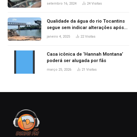
acidentes no trânsito no AP
setembro 16, 2024
24
Visitas
Qualidade da água do rio Tocantins
segue sem indicar alterações após
desabamento da ponte entre MA e
janeiro 4, 2025
22
Visitas
TO, afirma ANA
Casa icônica de ‘Hannah Montana’
poderá ser alugada por fãs
março 25, 2026
21
Visitas