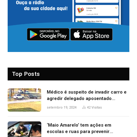
Top Posts
Médico é suspeito de invadir carro e
agredir delegado aposentado
durante confusão no trânsito
setembro 19, 2024
42
Visitas
‘Maio Amarelo’ tem ações em
escolas e ruas para prevenir