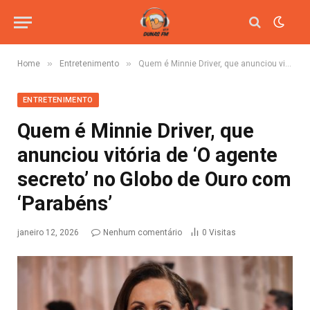
»
»
Home
Entretenimento
Quem é Minnie Driver, que anunciou vitória de ‘O agente secreto’ no Globo de Ouro com ‘Parabéns’
ENTRETENIMENTO
Quem é Minnie Driver, que
anunciou vitória de ‘O agente
secreto’ no Globo de Ouro com
‘Parabéns’
janeiro 12, 2026
Nenhum comentário
0
Visitas