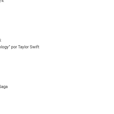
24:
:
logy” por Taylor Swift
 Gaga