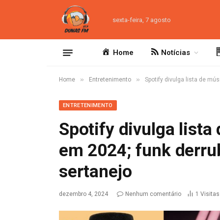
sexta-feira, 7 agosto
Home
Notícias
»
»
Home
Entretenimento
Spotify divulga lista de m
ENTRETENIMENTO
Spotify divulga list
em 2024; funk derr
sertanejo
dezembro 4, 2024
Nenhum comentário
1
Visitas