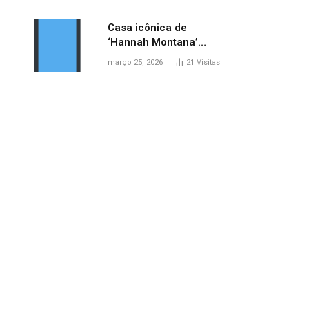
ponte entre MA e TO,
afirma ANA
Casa icônica de
‘Hannah Montana’
poderá ser alugada por
março 25, 2026
21
Visitas
fãs