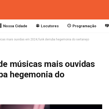
Nossa Cidade
Locutores
Programação
úsicas mais ouvidas em 2024; funk derruba hegemonia do sertanejo
a de músicas mais ouvidas
uba hegemonia do