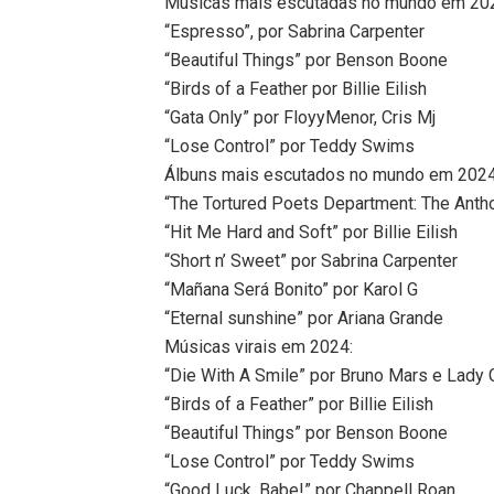
Músicas mais escutadas no mundo em 20
“Espresso”, por Sabrina Carpenter
“Beautiful Things” por Benson Boone
“Birds of a Feather por Billie Eilish
“Gata Only” por FloyyMenor, Cris Mj
“Lose Control” por Teddy Swims
Álbuns mais escutados no mundo em 2024
“The Tortured Poets Department: The Antho
“Hit Me Hard and Soft” por Billie Eilish
“Short n’ Sweet” por Sabrina Carpenter
“Mañana Será Bonito” por Karol G
“Eternal sunshine” por Ariana Grande
Músicas virais em 2024:
“Die With A Smile” por Bruno Mars e Lady
“Birds of a Feather” por Billie Eilish
“Beautiful Things” por Benson Boone
“Lose Control” por Teddy Swims
“Good Luck, Babe!” por Chappell Roan