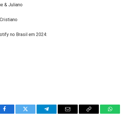
ue & Juliano
 Cristiano
otify no Brasil em 2024:
Facebook
Twitter
Telegram
Email
Copy
WhatsA
Link