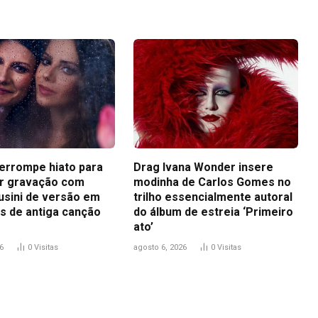
terrompe hiato para
Drag Ivana Wonder insere
r gravação com
modinha de Carlos Gomes no
usini de versão em
trilho essencialmente autoral
s de antiga canção
do álbum de estreia ‘Primeiro
ato’
6
0
Visitas
agosto 6, 2026
0
Visitas