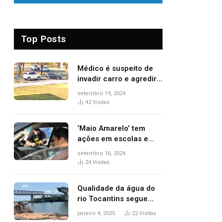
Top Posts
Médico é suspeito de
invadir carro e agredir
delegado aposentado
setembro 19, 2024
durante confusão no
42
Visitas
trânsito
‘Maio Amarelo’ tem
ações em escolas e
ruas para prevenir
setembro 16, 2024
acidentes no trânsito
24
Visitas
no AP
Qualidade da água do
rio Tocantins segue
sem indicar alterações
janeiro 4, 2025
22
Visitas
após desabamento da