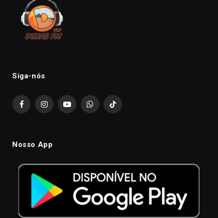
Siga-nós
Facebook
Instagram
YouTube
WhatsApp
TikTok
Nosso App