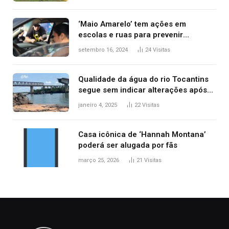
‘Maio Amarelo’ tem ações em
escolas e ruas para prevenir
acidentes no trânsito no AP
setembro 16, 2024
24
Visitas
Qualidade da água do rio Tocantins
segue sem indicar alterações após
desabamento da ponte entre MA e
janeiro 4, 2025
22
Visitas
TO, afirma ANA
Casa icônica de ‘Hannah Montana’
poderá ser alugada por fãs
março 25, 2026
21
Visitas