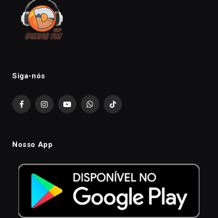
Siga-nós
Facebook
Instagram
YouTube
WhatsApp
TikTok
Nosso App