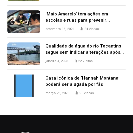
‘Maio Amarelo’ tem ações em
escolas e ruas para prevenir
acidentes no trânsito no AP
setembro 16, 2024
24
Visitas
Qualidade da água do rio Tocantins
segue sem indicar alterações após
desabamento da ponte entre MA e
janeiro 4, 2025
22
Visitas
TO, afirma ANA
Casa icônica de ‘Hannah Montana’
poderá ser alugada por fãs
março 25, 2026
21
Visitas