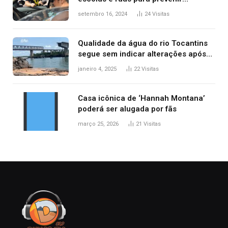
acidentes no trânsito no AP
setembro 16, 2024
24
Visitas
Qualidade da água do rio Tocantins
segue sem indicar alterações após
desabamento da ponte entre MA e
janeiro 4, 2025
22
Visitas
TO, afirma ANA
Casa icônica de ‘Hannah Montana’
poderá ser alugada por fãs
março 25, 2026
21
Visitas