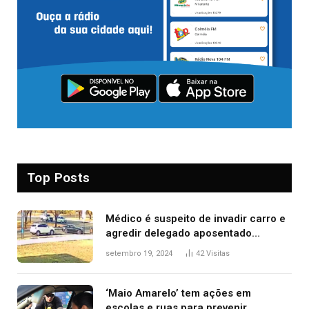
Top Posts
Médico é suspeito de invadir carro e
agredir delegado aposentado
durante confusão no trânsito
setembro 19, 2024
42
Visitas
‘Maio Amarelo’ tem ações em
escolas e ruas para prevenir