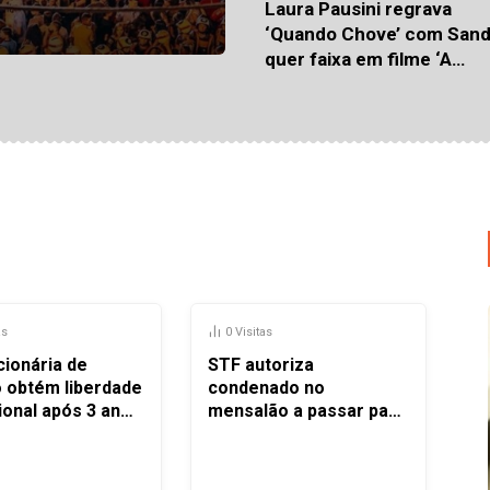
Laura Pausini regrava
‘Quando Chove’ com Sand
quer faixa em filme ‘A
viagem’: ‘Com quem preci
falar?’
as
0
Visitas
cionária de
STF autoriza
o obtém liberdade
condenado no
ional após 3 anos
mensalão a passar para
regime semiaberto