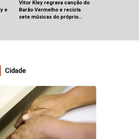
Vitor Kley regrava canção do
y e
Barão Vermelho e recicla
sete músicas do próprio
so
repertório em álbum
redundante
Cidade