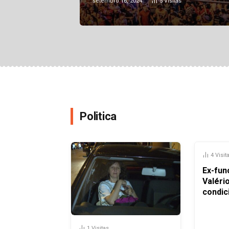
setembro 16, 2024
5
Visitas
Politica
4
Visit
Ex-fun
Valéri
condic
presa
1
Visitas