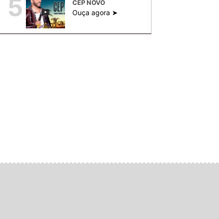
5
CEP NOVO
Ouça agora ➤