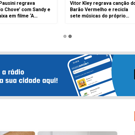
or Kley regrava canção do
Caso Gustavo: mãe teve
ão Vermelho e recicla
gravidez marcada por
e músicas do próprio
conflitos com pai suspeit
ertório em álbum
matar criança, diz deleg
undante