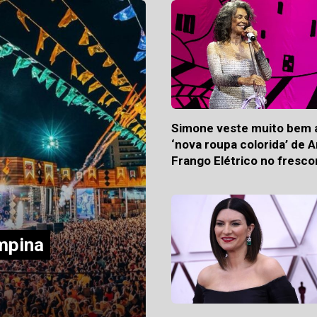
Simone veste muito bem 
‘nova roupa colorida’ de 
Frango Elétrico no fresco
do show ‘Que mulher é
essa?’
mpina