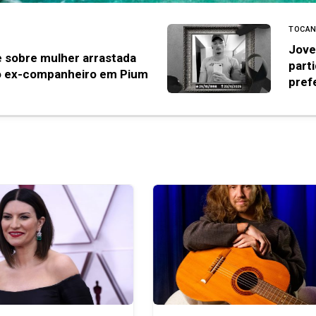
TOCAN
Jove
e sobre mulher arrastada
part
o ex-companheiro em Pium
pref