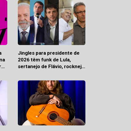
a
Jingles para presidente de
Ana
2026 têm funk de Lula,
r
sertanejo de Flávio, rocknejo
de Renan e pop de Caiado