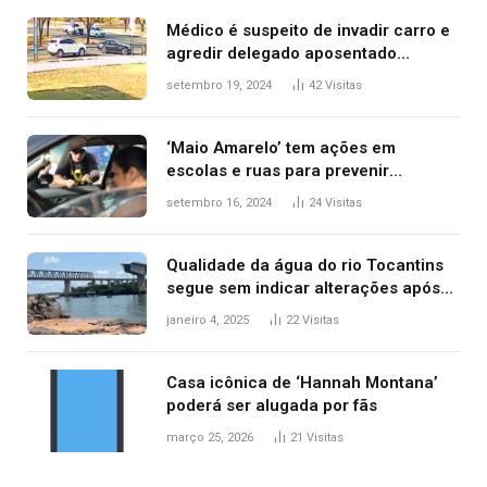
Médico é suspeito de invadir carro e
agredir delegado aposentado
durante confusão no trânsito
setembro 19, 2024
42
Visitas
‘Maio Amarelo’ tem ações em
escolas e ruas para prevenir
acidentes no trânsito no AP
setembro 16, 2024
24
Visitas
Qualidade da água do rio Tocantins
segue sem indicar alterações após
desabamento da ponte entre MA e
janeiro 4, 2025
22
Visitas
TO, afirma ANA
Casa icônica de ‘Hannah Montana’
poderá ser alugada por fãs
março 25, 2026
21
Visitas