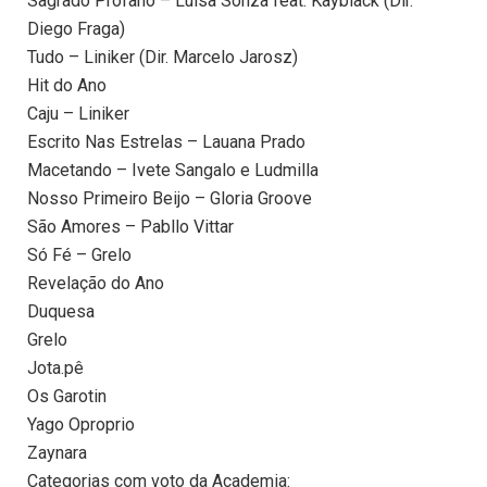
Sagrado Profano – Luísa Sonza feat. Kayblack (Dir.
Diego Fraga)
Tudo – Liniker (Dir. Marcelo Jarosz)
Hit do Ano
Caju – Liniker
Escrito Nas Estrelas – Lauana Prado
Macetando – Ivete Sangalo e Ludmilla
Nosso Primeiro Beijo – Gloria Groove
São Amores – Pabllo Vittar
Só Fé – Grelo
Revelação do Ano
Duquesa
Grelo
Jota.pê
Os Garotin
Yago Oproprio
Zaynara
Categorias com voto da Academia: