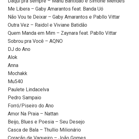
Daqui pra sempre – Manu Bahtidão e Simone Mendes
Me Libera – Gaby Amarantos feat. Banda Uó
Não Vou te Deixar – Gaby Amarantos e Pabllo Vittar
Outra Vez – Raidol e Viviane Batidão
Quem Manda em Mim – Zaynara feat. Pabllo Vittar
Sobrou pra Você – AQNO
DJ do Ano
Alok
Anna
Mochakk
Mu540
Paulete Lindacelva
Pedro Sampaio
Forró/Piseiro do Ano
Amor Na Praia – Nattan
Beijo, Blues e Poesia – Seu Desejo
Casca de Bala – Thullio Milionário
Coração de Vaqueiro – João Gomes