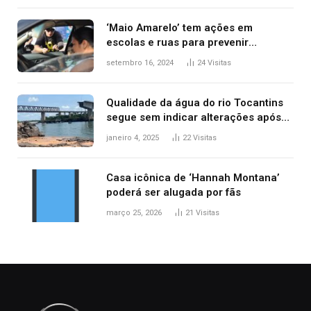
‘Maio Amarelo’ tem ações em
escolas e ruas para prevenir
acidentes no trânsito no AP
setembro 16, 2024
24
Visitas
Qualidade da água do rio Tocantins
segue sem indicar alterações após
desabamento da ponte entre MA e
janeiro 4, 2025
22
Visitas
TO, afirma ANA
Casa icônica de ‘Hannah Montana’
poderá ser alugada por fãs
março 25, 2026
21
Visitas