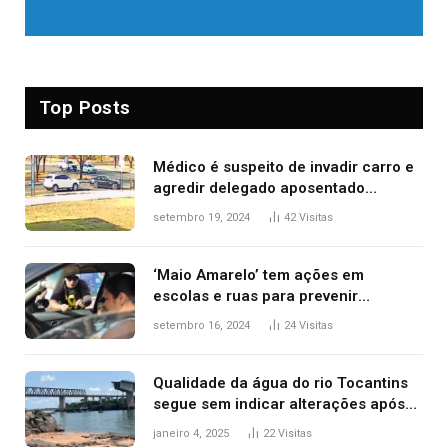
Top Posts
Médico é suspeito de invadir carro e
agredir delegado aposentado
durante confusão no trânsito
setembro 19, 2024
42
Visitas
‘Maio Amarelo’ tem ações em
escolas e ruas para prevenir
acidentes no trânsito no AP
setembro 16, 2024
24
Visitas
Qualidade da água do rio Tocantins
segue sem indicar alterações após
desabamento da ponte entre MA e
janeiro 4, 2025
22
Visitas
TO, afirma ANA