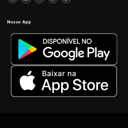
Facebook
Instagram
YouTube
WhatsApp
TikTok
Nosso App