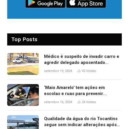
Top Posts
Médico é suspeito de invadir carro e
agredir delegado aposentado
durante confusão no trânsito
setembro 19, 2024
42
Visitas
‘Maio Amarelo’ tem ações em
escolas e ruas para prevenir
acidentes no trânsito no AP
setembro 16, 2024
24
Visitas
Qualidade da água do rio Tocantins
segue sem indicar alterações após