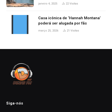
desabamento da ponte entre MA e
janeiro 4, 2025
22
Visitas
TO, afirma ANA
Casa icônica de ‘Hannah Montana’
poderá ser alugada por fãs
março 25, 2026
21
Visitas
Siga-nós