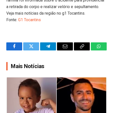
família foi informada sobre o acidente para providenciar
a retirada do corpo e realizar velório e sepultamento.
Veja mais notícias da região no g1 Tocantins.
Fonte:
G1 Tocantins
Facebook
Twitter
Telegram
Email
Copy
WhatsA
Link
Mais Notícias