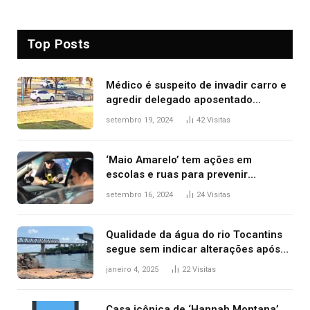
Top Posts
Médico é suspeito de invadir carro e
agredir delegado aposentado
durante confusão no trânsito
setembro 19, 2024
42
Visitas
‘Maio Amarelo’ tem ações em
escolas e ruas para prevenir
acidentes no trânsito no AP
setembro 16, 2024
24
Visitas
Qualidade da água do rio Tocantins
segue sem indicar alterações após
desabamento da ponte entre MA e
janeiro 4, 2025
22
Visitas
TO, afirma ANA
Casa icônica de ‘Hannah Montana’