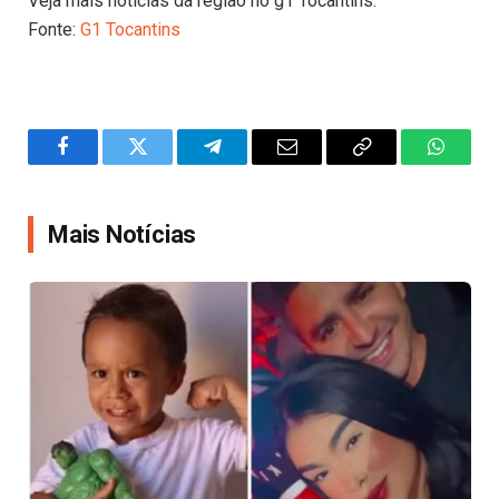
Veja mais notícias da região no g1 Tocantins.
Fonte:
G1 Tocantins
Facebook
Twitter
Telegram
Email
Copy
WhatsA
Link
Mais Notícias