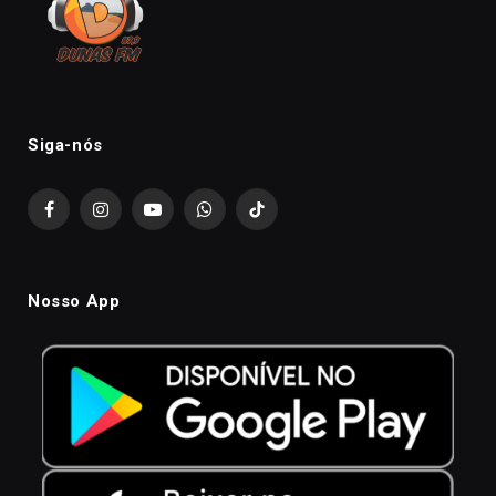
Siga-nós
Facebook
Instagram
YouTube
WhatsApp
TikTok
Nosso App