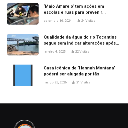
‘Maio Amarelo’ tem ações em
escolas e ruas para prevenir
acidentes no trânsito no AP
setembro 16, 2024
24
Visitas
Qualidade da água do rio Tocantins
segue sem indicar alterações após
desabamento da ponte entre MA e
janeiro 4, 2025
22
Visitas
TO, afirma ANA
Casa icônica de ‘Hannah Montana’
poderá ser alugada por fãs
março 25, 2026
21
Visitas