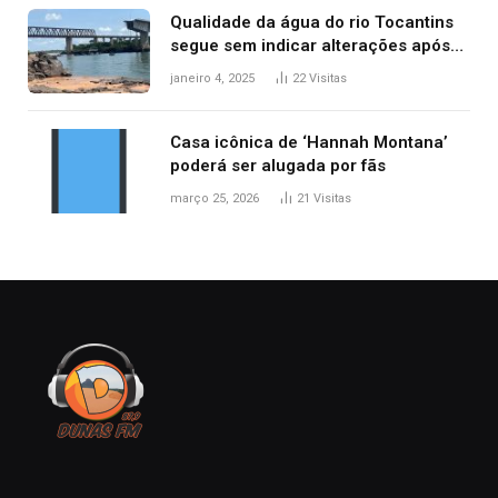
Qualidade da água do rio Tocantins
segue sem indicar alterações após
desabamento da ponte entre MA e
janeiro 4, 2025
22
Visitas
TO, afirma ANA
Casa icônica de ‘Hannah Montana’
poderá ser alugada por fãs
março 25, 2026
21
Visitas