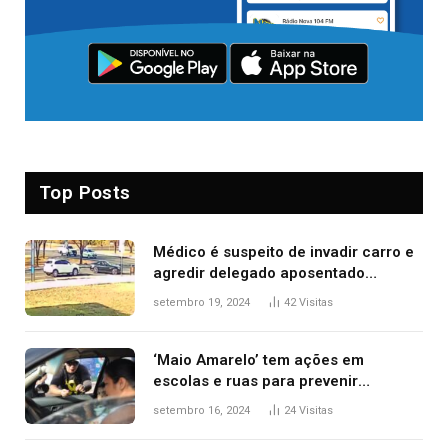
Top Posts
Médico é suspeito de invadir carro e
agredir delegado aposentado
durante confusão no trânsito
setembro 19, 2024
42
Visitas
‘Maio Amarelo’ tem ações em
escolas e ruas para prevenir
acidentes no trânsito no AP
setembro 16, 2024
24
Visitas