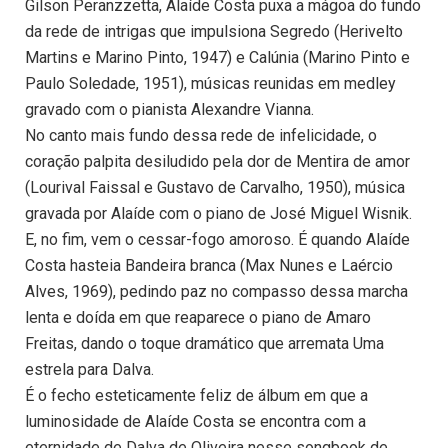
Gilson Peranzzetta, Alaíde Costa puxa a mágoa do fundo
da rede de intrigas que impulsiona Segredo (Herivelto
Martins e Marino Pinto, 1947) e Calúnia (Marino Pinto e
Paulo Soledade, 1951), músicas reunidas em medley
gravado com o pianista Alexandre Vianna.
No canto mais fundo dessa rede de infelicidade, o
coração palpita desiludido pela dor de Mentira de amor
(Lourival Faissal e Gustavo de Carvalho, 1950), música
gravada por Alaíde com o piano de José Miguel Wisnik.
E, no fim, vem o cessar-fogo amoroso. É quando Alaíde
Costa hasteia Bandeira branca (Max Nunes e Laércio
Alves, 1969), pedindo paz no compasso dessa marcha
lenta e doída em que reaparece o piano de Amaro
Freitas, dando o toque dramático que arremata Uma
estrela para Dalva.
É o fecho esteticamente feliz de álbum em que a
luminosidade de Alaíde Costa se encontra com a
eternidade de Dalva de Oliveira nesse songbook de