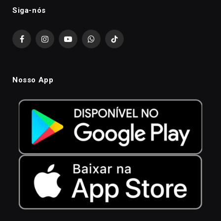
Siga-nós
Facebook
Instagram
YouTube
WhatsApp
TikTok
Nosso App