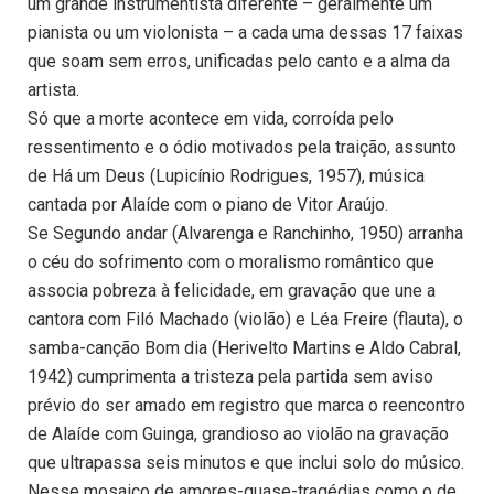
um grande instrumentista diferente – geralmente um
pianista ou um violonista – a cada uma dessas 17 faixas
que soam sem erros, unificadas pelo canto e a alma da
artista.
Só que a morte acontece em vida, corroída pelo
ressentimento e o ódio motivados pela traição, assunto
de Há um Deus (Lupicínio Rodrigues, 1957), música
cantada por Alaíde com o piano de Vitor Araújo.
Se Segundo andar (Alvarenga e Ranchinho, 1950) arranha
o céu do sofrimento com o moralismo romântico que
associa pobreza à felicidade, em gravação que une a
cantora com Filó Machado (violão) e Léa Freire (flauta), o
samba-canção Bom dia (Herivelto Martins e Aldo Cabral,
1942) cumprimenta a tristeza pela partida sem aviso
prévio do ser amado em registro que marca o reencontro
de Alaíde com Guinga, grandioso ao violão na gravação
que ultrapassa seis minutos e que inclui solo do músico.
Nesse mosaico de amores-quase-tragédias como o de