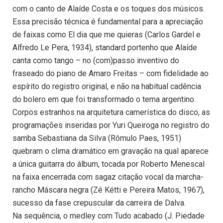
com o canto de Alaíde Costa e os toques dos músicos.
Essa precisão técnica é fundamental para a apreciação
de faixas como El dia que me quieras (Carlos Gardel e
Alfredo Le Pera, 1934), standard portenho que Alaíde
canta como tango – no (com)passo inventivo do
fraseado do piano de Amaro Freitas – com fidelidade ao
espírito do registro original, e não na habitual cadência
do bolero em que foi transformado o tema argentino.
Corpos estranhos na arquitetura camerística do disco, as
programações inseridas por Yuri Queiroga no registro do
samba Sebastiana da Silva (Rômulo Paes, 1951)
quebram o clima dramático em gravação na qual aparece
a única guitarra do álbum, tocada por Roberto Menescal
na faixa encerrada com sagaz citação vocal da marcha-
rancho Máscara negra (Zé Kétti e Pereira Matos, 1967),
sucesso da fase crepuscular da carreira de Dalva.
Na sequência, o medley com Tudo acabado (J. Piedade