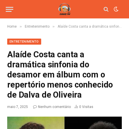
»
»
Home
Entretenimento
Alaíde Costa canta a dramática sinfonia do desamor em álbum com o repertório menos conhecido de Dalva de Oliveira
ENTRETENIMENTO
Alaíde Costa canta a
dramática sinfonia do
desamor em álbum com o
repertório menos conhecido
de Dalva de Oliveira
maio 7, 2025
Nenhum comentário
0
Visitas