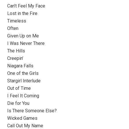
Can’t Feel My Face
Lost in the Fire
Timeless
Often
Given Up on Me
I Was Never There
The Hills
Creepin’
Niagara Falls
One of the Girls
Stargirl Interlude
Out of Time
I Feel It Coming
Die for You
Is There Someone Else?
Wicked Games
Call Out My Name