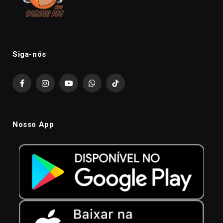
Siga-nós
Facebook
Instagram
YouTube
WhatsApp
TikTok
Nosso App