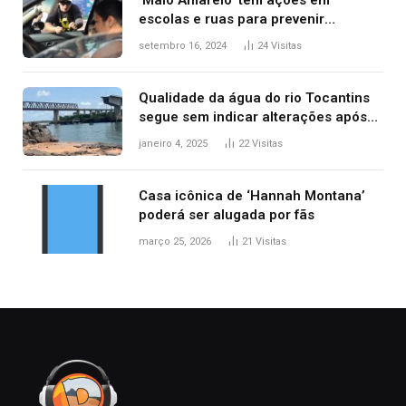
‘Maio Amarelo’ tem ações em
escolas e ruas para prevenir
acidentes no trânsito no AP
setembro 16, 2024
24
Visitas
Qualidade da água do rio Tocantins
segue sem indicar alterações após
desabamento da ponte entre MA e
janeiro 4, 2025
22
Visitas
TO, afirma ANA
Casa icônica de ‘Hannah Montana’
poderá ser alugada por fãs
março 25, 2026
21
Visitas