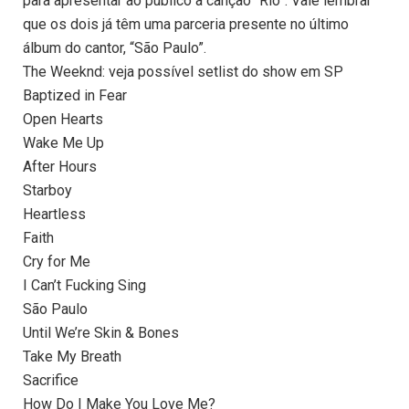
para apresentar ao público a canção “Rio”. Vale lembrar
que os dois já têm uma parceria presente no último
álbum do cantor, “São Paulo”.
The Weeknd: veja possível setlist do show em SP
Baptized in Fear
Open Hearts
Wake Me Up
After Hours
Starboy
Heartless
Faith
Cry for Me
I Can’t Fucking Sing
São Paulo
Until We’re Skin & Bones
Take My Breath
Sacrifice
How Do I Make You Love Me?