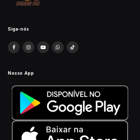
Siga-nós
Facebook
Instagram
YouTube
WhatsApp
TikTok
Nosso App