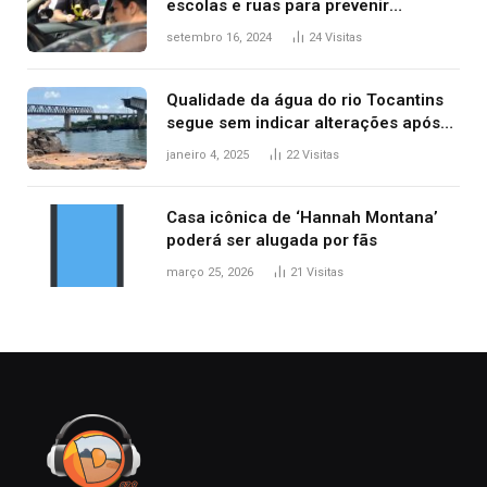
escolas e ruas para prevenir
acidentes no trânsito no AP
setembro 16, 2024
24
Visitas
Qualidade da água do rio Tocantins
segue sem indicar alterações após
desabamento da ponte entre MA e
janeiro 4, 2025
22
Visitas
TO, afirma ANA
Casa icônica de ‘Hannah Montana’
poderá ser alugada por fãs
março 25, 2026
21
Visitas