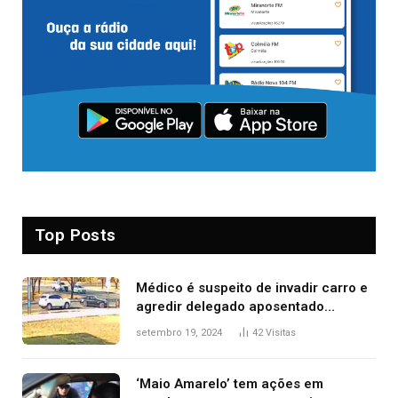
Top Posts
Médico é suspeito de invadir carro e
agredir delegado aposentado
durante confusão no trânsito
setembro 19, 2024
42
Visitas
‘Maio Amarelo’ tem ações em