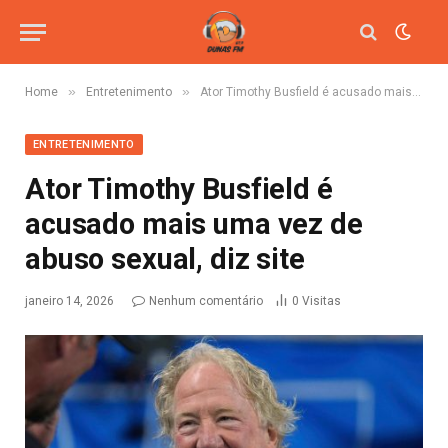
»
»
Home
Entretenimento
Ator Timothy Busfield é acusado mais uma vez de abuso sexual, diz site
ENTRETENIMENTO
Ator Timothy Busfield é
acusado mais uma vez de
abuso sexual, diz site
janeiro 14, 2026
Nenhum comentário
0
Visitas