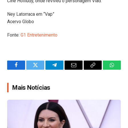
Cine Holliúdy, onde reviveu o personagem Vlad.
Ney Latorraca em “Vap”
Acervo Globo
Fonte:
G1 Entretenimento
Facebook
Twitter
Telegram
Email
Copy
WhatsA
Link
Mais Notícias