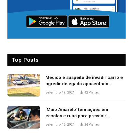
Top Posts
Médico é suspeito de invadir carro e
agredir delegado aposentado
durante confusão no trânsito
setembro 19, 2024
42
Visitas
‘Maio Amarelo’ tem ações em
escolas e ruas para prevenir
acidentes no trânsito no AP
setembro 16, 2024
24
Visitas