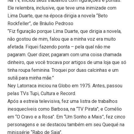
Na TV, iniciou seus trabalhos com figurações e pontas.
Ele relembra, inclusive, que teve uma inimizade com
Lima Duarte, que na época dirigia a novela “Beto
Rockfeller”, de Bráulio Pedroso
“Fiz figuração porque Lima Duarte, que dirigia a novela,
não gostou de mim, falou que a minha voz era muito
afetada. Fiquei fazendo ponta – pela qual não me
pagaram. Quer dizer, pagaram com uma coisa chamada
dinheiro, que você trocava por artigos de uma loja que só
tinha roupa feminina. Troquei por duas calcinhas e um
sutiã para minha mãe.”
Ney Latorraca iniciou na Globo em 1975. Antes, passou
pelas TVs Tupi, Cultura e Record.
Após a estreia televisiva, fez uma listra de trabalhos
inesquecíveis como Barbosa, na “TV Pirata”; e Cornélio
em “O Cravo e a Rosa”. Em “Um Sonho a Mais”, fez cinco
personagens e se destacou também em seu Quequé na
minissérie “Rabo de Saia”.