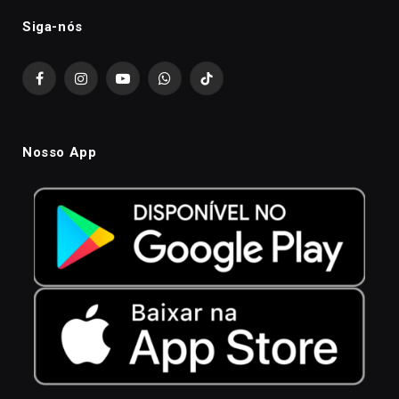
Siga-nós
Facebook
Instagram
YouTube
WhatsApp
TikTok
Nosso App