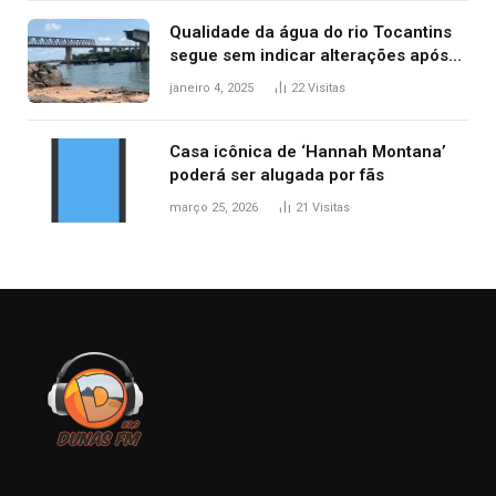
Qualidade da água do rio Tocantins
segue sem indicar alterações após
desabamento da ponte entre MA e
janeiro 4, 2025
22
Visitas
TO, afirma ANA
Casa icônica de ‘Hannah Montana’
poderá ser alugada por fãs
março 25, 2026
21
Visitas