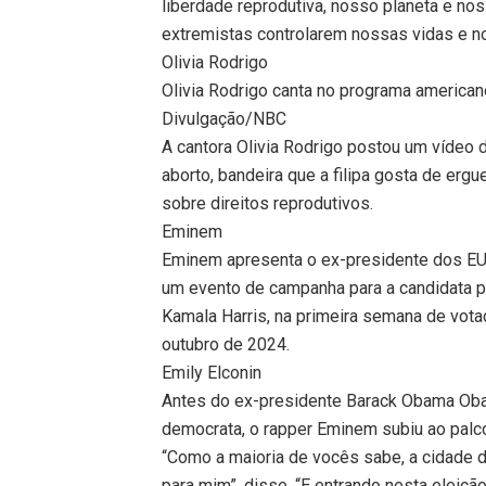
liberdade reprodutiva, nosso planeta e no
extremistas controlarem nossas vidas e n
Olivia Rodrigo
Olivia Rodrigo canta no programa america
Divulgação/NBC
A cantora Olivia Rodrigo postou um vídeo
aborto, bandeira que a filipa gosta de erg
sobre direitos reprodutivos.
Eminem
Eminem apresenta o ex-presidente dos EUA
um evento de campanha para a candidata p
Kamala Harris, na primeira semana de vota
outubro de 2024.
Emily Elconin
Antes do ex-presidente Barack Obama Obam
democrata, o rapper Eminem subiu ao palc
“Como a maioria de vocês sabe, a cidade d
para mim”, disse. “E entrando nesta eleiçã