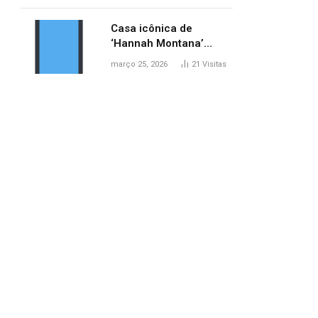
ponte entre MA e TO,
afirma ANA
Casa icônica de
‘Hannah Montana’
poderá ser alugada por
março 25, 2026
21
Visitas
fãs