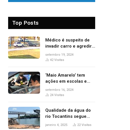
Top Posts
Médico é suspeito de
invadir carro e agredir
delegado aposentado
setembro 19, 2024
durante confusão no
42
Visitas
trânsito
‘Maio Amarelo’ tem
ações em escolas e
ruas para prevenir
setembro 16, 2024
acidentes no trânsito
24
Visitas
no AP
Qualidade da água do
rio Tocantins segue
sem indicar alterações
janeiro 4, 2025
22
Visitas
após desabamento da