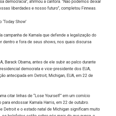
ssa democracia”, afirmou a cantora. “Não podemos deixar
ossas liberdades e nosso futuro”, completou Finneas.
no ‘Today Show’
 da campanha de Kamala que defende a legalização do
uer dentro e fora de seus shows, nos quais discursa
, Barack Obama, antes de ele subir ao palco durante
residencial democrata e vice-presidente dos EUA,
ção antecipada em Detroit, Michigan, EUA, em 22 de
a citar linhas de “Lose Yourself” em um comício
o para endossar Kamala Harris, em 22 de outubro.
e Detroit e o estado natal de Michigan significam muito
o, os holofotes estão sobre nós mais do que nunca, e