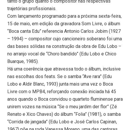
tanto o grupo quanto o compositor nas respectivas
trajetórias profissionais.
Com lançamento programado para a próxima sexta-feira,
15 de maio, em edição da gravadora Som Livre, o álbum
“Boca canta Edu” referencia Antonio Carlos Jobim (1927
– 1994) – compositor cujo cancioneiro soberano foi uma
das bases sólidas na construção da obra de Edu Lobo –
no arranjo vocal de “Choro bandido” (Edu Lobo e Chico
Buarque, 1985).
Há uma coerência que atravessa todo o álbum, inclusive
nas escolhas dos feats. Se o samba “Ave rara” (Edu
Lobo e Aldir Blanc, 1993) junta mais uma vez o Boca
Livre com o MPB4, reforçando conexão iniciada há 45
anos quando o Boca convidou o quarteto fluminense para
unirem vozes na música “Se o meu jardim der flor” (Zé
Renato e Xico Chaves) do álbum “Folia” (1981), o samba
“Corrida de jangada” (Edu Lobo e José Carlos Capinan,
1967) põe na roda Vanessa Moreno, uma das cantoras