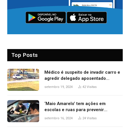
Top Posts
Médico é suspeito de invadir carro e
agredir delegado aposentado
durante confusão no trânsito
setembro 19, 2024
42
Visitas
‘Maio Amarelo’ tem ações em
escolas e ruas para prevenir
acidentes no trânsito no AP
setembro 16, 2024
24
Visitas