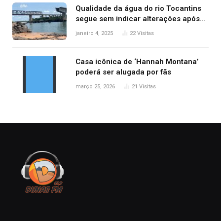
Qualidade da água do rio Tocantins
segue sem indicar alterações após
desabamento da ponte entre MA e
janeiro 4, 2025
22
Visitas
TO, afirma ANA
Casa icônica de ‘Hannah Montana’
poderá ser alugada por fãs
março 25, 2026
21
Visitas