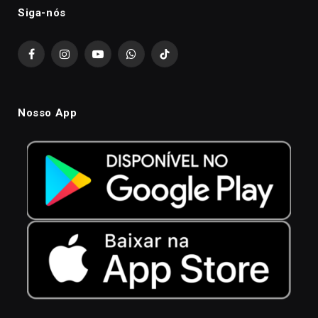
Siga-nós
Facebook
Instagram
YouTube
WhatsApp
TikTok
Nosso App