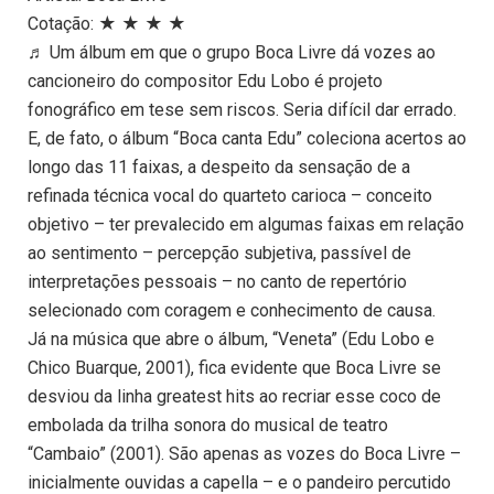
Cotação: ★ ★ ★ ★
♬ Um álbum em que o grupo Boca Livre dá vozes ao
cancioneiro do compositor Edu Lobo é projeto
fonográfico em tese sem riscos. Seria difícil dar errado.
E, de fato, o álbum “Boca canta Edu” coleciona acertos ao
longo das 11 faixas, a despeito da sensação de a
refinada técnica vocal do quarteto carioca – conceito
objetivo – ter prevalecido em algumas faixas em relação
ao sentimento – percepção subjetiva, passível de
interpretações pessoais – no canto de repertório
selecionado com coragem e conhecimento de causa.
Já na música que abre o álbum, “Veneta” (Edu Lobo e
Chico Buarque, 2001), fica evidente que Boca Livre se
desviou da linha greatest hits ao recriar esse coco de
embolada da trilha sonora do musical de teatro
“Cambaio” (2001). São apenas as vozes do Boca Livre –
inicialmente ouvidas a capella – e o pandeiro percutido