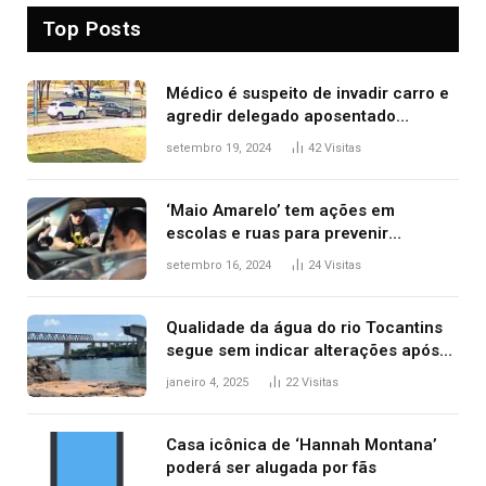
Top Posts
Médico é suspeito de invadir carro e
agredir delegado aposentado
durante confusão no trânsito
setembro 19, 2024
42
Visitas
‘Maio Amarelo’ tem ações em
escolas e ruas para prevenir
acidentes no trânsito no AP
setembro 16, 2024
24
Visitas
Qualidade da água do rio Tocantins
segue sem indicar alterações após
desabamento da ponte entre MA e
janeiro 4, 2025
22
Visitas
TO, afirma ANA
Casa icônica de ‘Hannah Montana’
poderá ser alugada por fãs