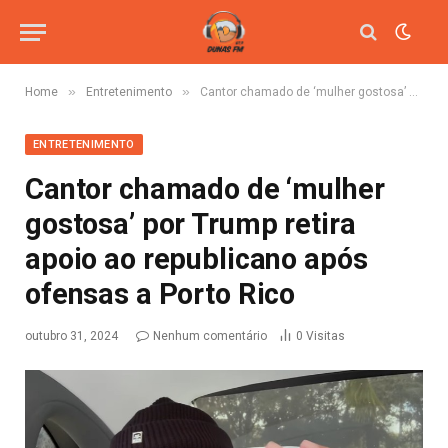
»
»
Home
Entretenimento
Cantor chamado de ‘mulher gostosa’ por Trump retira apoio ao republicano após ofensas a Porto Rico
ENTRETENIMENTO
Cantor chamado de ‘mulher
gostosa’ por Trump retira
apoio ao republicano após
ofensas a Porto Rico
outubro 31, 2024
Nenhum comentário
0
Visitas