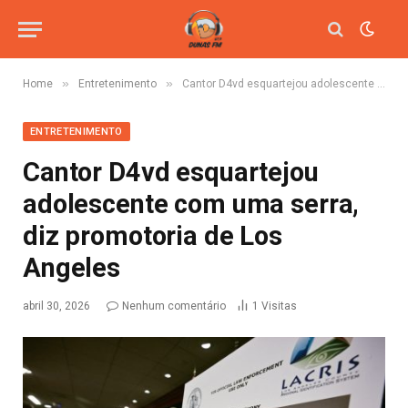
»
»
Home
Entretenimento
Cantor D4vd esquartejou adolescente com uma serra, diz promotoria de Los Angeles
ENTRETENIMENTO
Cantor D4vd esquartejou
adolescente com uma serra,
diz promotoria de Los
Angeles
abril 30, 2026
Nenhum comentário
1
Visitas