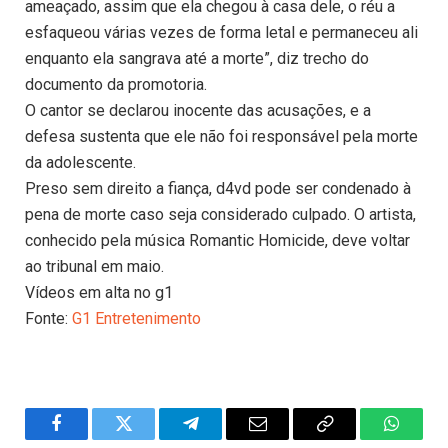
ameaçado, assim que ela chegou à casa dele, o réu a
esfaqueou várias vezes de forma letal e permaneceu ali
enquanto ela sangrava até a morte”, diz trecho do
documento da promotoria.
O cantor se declarou inocente das acusações, e a
defesa sustenta que ele não foi responsável pela morte
da adolescente.
Preso sem direito a fiança, d4vd pode ser condenado à
pena de morte caso seja considerado culpado. O artista,
conhecido pela música Romantic Homicide, deve voltar
ao tribunal em maio.
Vídeos em alta no g1
Fonte:
G1 Entretenimento
Facebook
Twitter
Telegram
Email
Copy
WhatsA