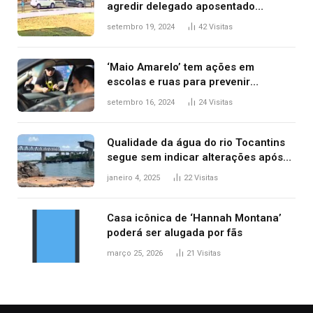
agredir delegado aposentado
durante confusão no trânsito
setembro 19, 2024
42
Visitas
‘Maio Amarelo’ tem ações em
escolas e ruas para prevenir
acidentes no trânsito no AP
setembro 16, 2024
24
Visitas
Qualidade da água do rio Tocantins
segue sem indicar alterações após
desabamento da ponte entre MA e
janeiro 4, 2025
22
Visitas
TO, afirma ANA
Casa icônica de ‘Hannah Montana’
poderá ser alugada por fãs
março 25, 2026
21
Visitas