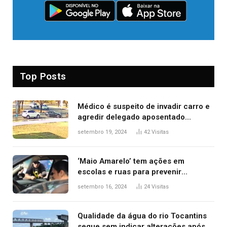
Top Posts
Médico é suspeito de invadir carro e
agredir delegado aposentado
durante confusão no trânsito
setembro 19, 2024
42
Visitas
‘Maio Amarelo’ tem ações em
escolas e ruas para prevenir
acidentes no trânsito no AP
setembro 16, 2024
24
Visitas
Qualidade da água do rio Tocantins
segue sem indicar alterações após