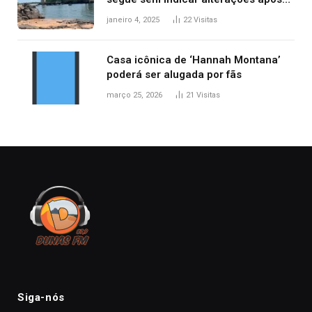
desabamento da ponte entre MA e
janeiro 4, 2025
22
Visitas
TO, afirma ANA
Casa icônica de ‘Hannah Montana’
poderá ser alugada por fãs
março 25, 2026
21
Visitas
Siga-nós