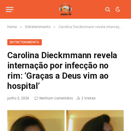
»
»
Home
Entretenimento
Carolina Dieckmmann revela internação por infecção no rim: ‘Graças a Deus vim ao hospital’
ENTRETENIMENTO
Carolina Dieckmmann revela
internação por infecção no
rim: ‘Graças a Deus vim ao
hospital’
junho 3, 2026
Nenhum comentário
2
Visitas