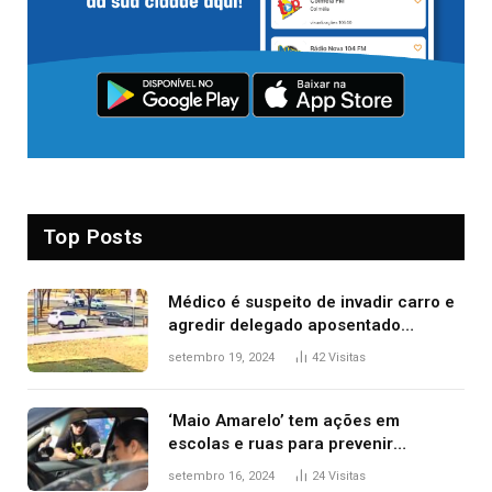
Top Posts
Médico é suspeito de invadir carro e
agredir delegado aposentado
durante confusão no trânsito
setembro 19, 2024
42
Visitas
‘Maio Amarelo’ tem ações em
escolas e ruas para prevenir
acidentes no trânsito no AP
setembro 16, 2024
24
Visitas