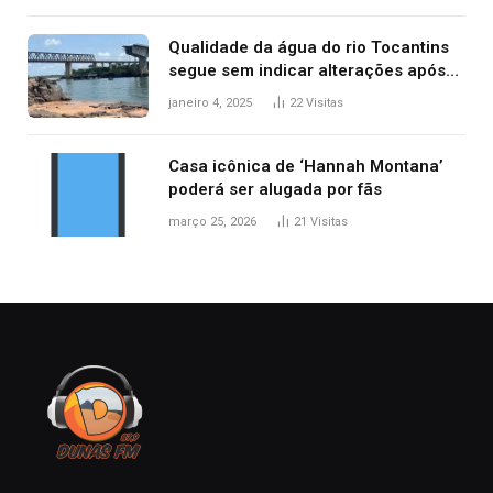
Qualidade da água do rio Tocantins
segue sem indicar alterações após
desabamento da ponte entre MA e
janeiro 4, 2025
22
Visitas
TO, afirma ANA
Casa icônica de ‘Hannah Montana’
poderá ser alugada por fãs
março 25, 2026
21
Visitas