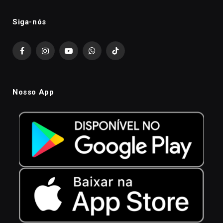
Siga-nós
Facebook
Instagram
YouTube
WhatsApp
TikTok
Nosso App