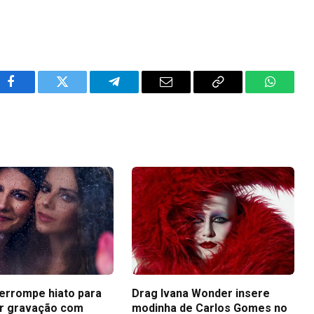
Facebook
Twitter
Telegram
Email
Copy
WhatsA
Link
terrompe hiato para
Drag Ivana Wonder insere
r gravação com
modinha de Carlos Gomes no