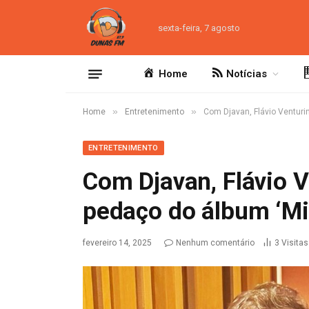
sexta-feira, 7 agosto
Home
Notícias
»
»
Home
Entretenimento
Com Djavan, Flávio Venturin
ENTRETENIMENTO
Com Djavan, Flávio V
pedaço do álbum ‘Min
fevereiro 14, 2025
Nenhum comentário
3
Visitas