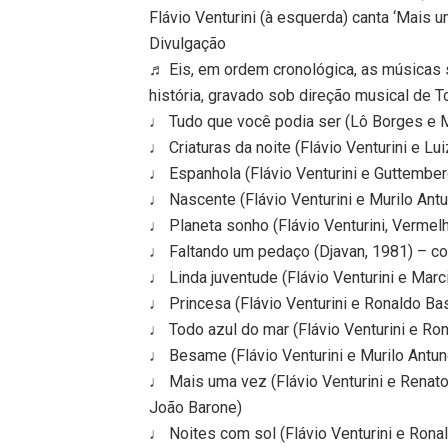
Flávio Venturini (à esquerda) canta ‘Mais 
Divulgação
♬ Eis, em ordem cronológica, as músicas s
história, gravado sob direção musical de T
♩ Tudo que você podia ser (Lô Borges e 
♩ Criaturas da noite (Flávio Venturini e Lu
♩ Espanhola (Flávio Venturini e Guttembe
♩ Nascente (Flávio Venturini e Murilo Ant
♩ Planeta sonho (Flávio Venturini, Verme
♩ Faltando um pedaço (Djavan, 1981) – c
♩ Linda juventude (Flávio Venturini e Mar
♩ Princesa (Flávio Venturini e Ronaldo Ba
♩ Todo azul do mar (Flávio Venturini e R
♩ Besame (Flávio Venturini e Murilo Ant
♩ Mais uma vez (Flávio Venturini e Renato
João Barone)
♩ Noites com sol (Flávio Venturini e Ron