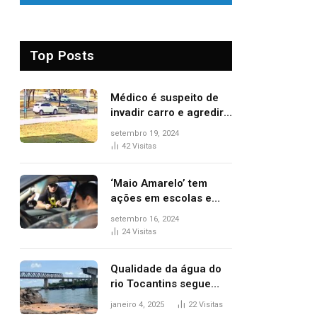
Top Posts
Médico é suspeito de
invadir carro e agredir
delegado aposentado
setembro 19, 2024
durante confusão no
42
Visitas
trânsito
‘Maio Amarelo’ tem
ações em escolas e
ruas para prevenir
setembro 16, 2024
acidentes no trânsito
24
Visitas
no AP
Qualidade da água do
rio Tocantins segue
sem indicar alterações
janeiro 4, 2025
22
Visitas
após desabamento da