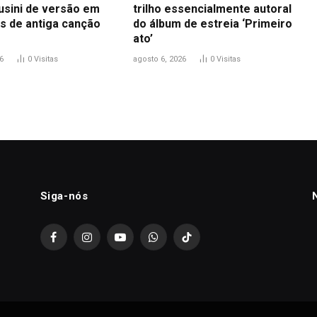
usini de versão em
trilho essencialmente autoral
s de antiga canção
do álbum de estreia ‘Primeiro
ato’
6
0
Visitas
agosto 6, 2026
0
Visitas
Siga-nós
Facebook
Instagram
YouTube
WhatsApp
TikTok