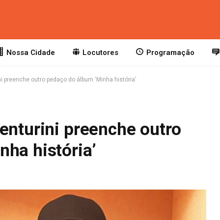
Nossa Cidade
Locutores
Programação
i preenche outro pedaço do álbum ‘Minha história’
enturini preenche outro
ha história’