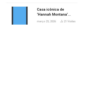
ponte entre MA e TO,
afirma ANA
Casa icônica de
‘Hannah Montana’
poderá ser alugada por
março 25, 2026
21
Visitas
fãs