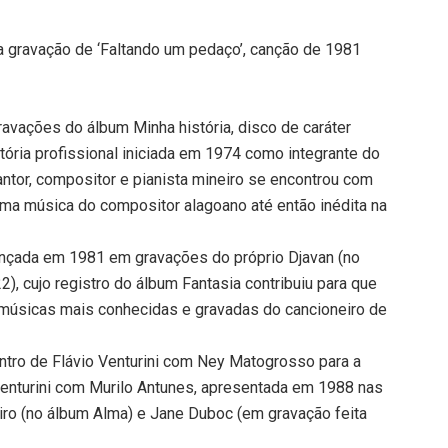
na gravação de ‘Faltando um pedaço’, canção de 1981
 gravações do álbum Minha história, disco de caráter
etória profissional iniciada em 1974 como integrante do
antor, compositor e pianista mineiro se encontrou com
 uma música do compositor alagoano até então inédita na
ançada em 1981 em gravações do próprio Djavan (no
), cujo registro do álbum Fantasia contribuiu para que
músicas mais conhecidas e gravadas do cancioneiro de
ontro de Flávio Venturini com Ney Matogrosso para a
enturini com Murilo Antunes, apresentada em 1988 nas
iro (no álbum Alma) e Jane Duboc (em gravação feita