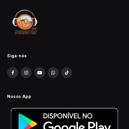
Siga-nós
Facebook
Instagram
YouTube
WhatsApp
TikTok
Nosso App