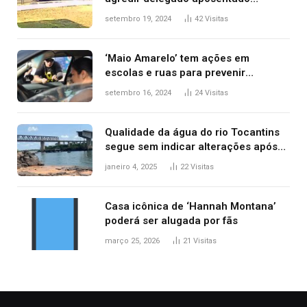
durante confusão no trânsito
setembro 19, 2024
42
Visitas
‘Maio Amarelo’ tem ações em
escolas e ruas para prevenir
acidentes no trânsito no AP
setembro 16, 2024
24
Visitas
Qualidade da água do rio Tocantins
segue sem indicar alterações após
desabamento da ponte entre MA e
janeiro 4, 2025
22
Visitas
TO, afirma ANA
Casa icônica de ‘Hannah Montana’
poderá ser alugada por fãs
março 25, 2026
21
Visitas