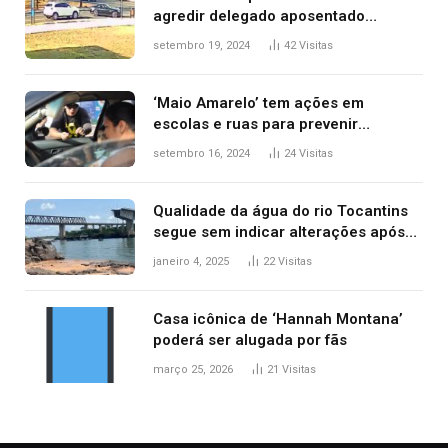
agredir delegado aposentado
durante confusão no trânsito
setembro 19, 2024
42
Visitas
‘Maio Amarelo’ tem ações em
escolas e ruas para prevenir
acidentes no trânsito no AP
setembro 16, 2024
24
Visitas
Qualidade da água do rio Tocantins
segue sem indicar alterações após
desabamento da ponte entre MA e
janeiro 4, 2025
22
Visitas
TO, afirma ANA
Casa icônica de ‘Hannah Montana’
poderá ser alugada por fãs
março 25, 2026
21
Visitas