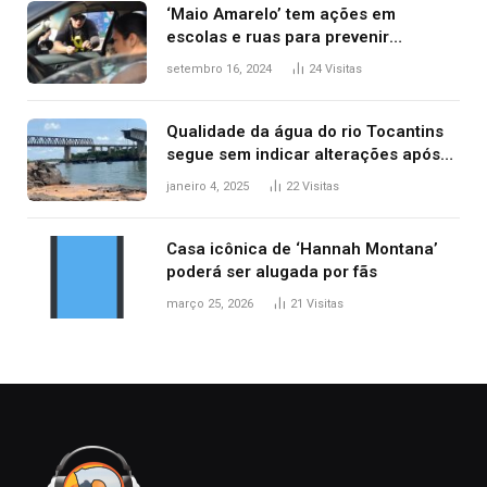
‘Maio Amarelo’ tem ações em
escolas e ruas para prevenir
acidentes no trânsito no AP
setembro 16, 2024
24
Visitas
Qualidade da água do rio Tocantins
segue sem indicar alterações após
desabamento da ponte entre MA e
janeiro 4, 2025
22
Visitas
TO, afirma ANA
Casa icônica de ‘Hannah Montana’
poderá ser alugada por fãs
março 25, 2026
21
Visitas