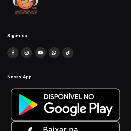
Siga-nós
Facebook
Instagram
YouTube
WhatsApp
TikTok
Nosso App