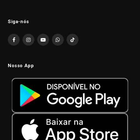
Siga-nós
Facebook
Instagram
YouTube
WhatsApp
TikTok
Nosso App