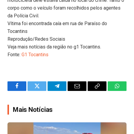
motocicleta dele estava caída no local do crime. Tanto o
corpo como o veículo foram recolhidos pelos agentes
da Polícia Civil.
Vítima foi encontrada caía em rua de Paraíso do
Tocantins
Reprodução/Redes Sociais
Veja mais notícias da região no g1 Tocantins.
Fonte:
G1 Tocantins
Facebook
Twitter
Telegram
Email
Copy
WhatsA
Link
Mais Notícias