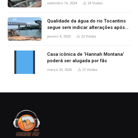
acidentes no trânsito no AP
setembro 16, 2024
24
Visitas
Qualidade da água do rio Tocantins
segue sem indicar alterações após
desabamento da ponte entre MA e
janeiro 4, 2025
22
Visitas
TO, afirma ANA
Casa icônica de ‘Hannah Montana’
poderá ser alugada por fãs
março 25, 2026
21
Visitas