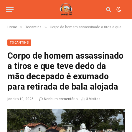
»
»
Home
Tocantins
Corpo de homem assassinado a tiros e que teve dedo da mão decepado é exumado para retirada de bala alojada
TOCANTINS
Corpo de homem assassinado
a tiros e que teve dedo da
mão decepado é exumado
para retirada de bala alojada
janeiro 10, 2025
Nenhum comentário
3
Visitas