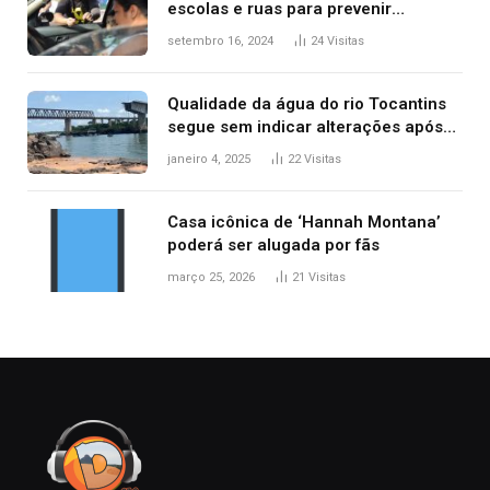
escolas e ruas para prevenir
acidentes no trânsito no AP
setembro 16, 2024
24
Visitas
Qualidade da água do rio Tocantins
segue sem indicar alterações após
desabamento da ponte entre MA e
janeiro 4, 2025
22
Visitas
TO, afirma ANA
Casa icônica de ‘Hannah Montana’
poderá ser alugada por fãs
março 25, 2026
21
Visitas