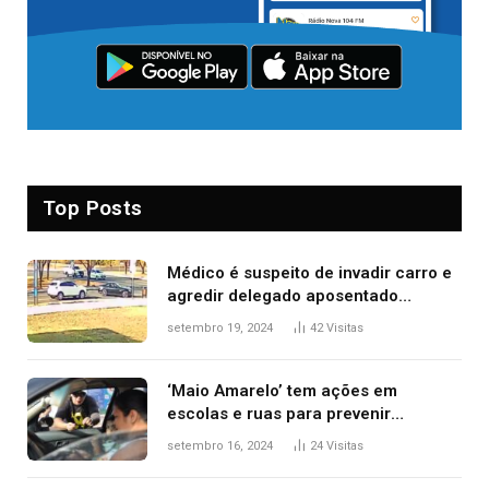
Top Posts
Médico é suspeito de invadir carro e
agredir delegado aposentado
durante confusão no trânsito
setembro 19, 2024
42
Visitas
‘Maio Amarelo’ tem ações em
escolas e ruas para prevenir
acidentes no trânsito no AP
setembro 16, 2024
24
Visitas