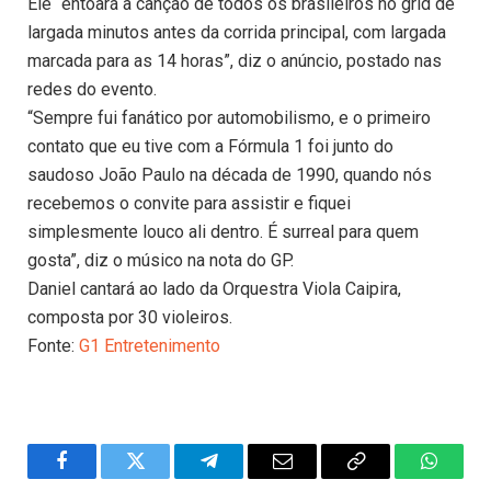
Ele “entoará a canção de todos os brasileiros no grid de
largada minutos antes da corrida principal, com largada
marcada para as 14 horas”, diz o anúncio, postado nas
redes do evento.
“Sempre fui fanático por automobilismo, e o primeiro
contato que eu tive com a Fórmula 1 foi junto do
saudoso João Paulo na década de 1990, quando nós
recebemos o convite para assistir e fiquei
simplesmente louco ali dentro. É surreal para quem
gosta”, diz o músico na nota do GP.
Daniel cantará ao lado da Orquestra Viola Caipira,
composta por 30 violeiros.
Fonte:
G1 Entretenimento
Facebook
Twitter
Telegram
Email
Copy
WhatsA