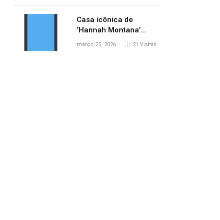
ponte entre MA e TO,
afirma ANA
Casa icônica de
‘Hannah Montana’
poderá ser alugada por
março 25, 2026
21
Visitas
fãs