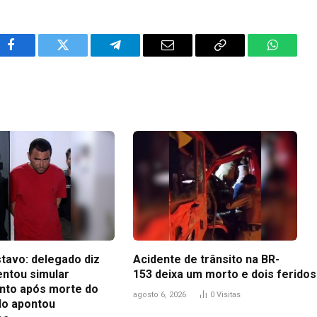
Facebook
Twitter
Telegram
Email
Copy
WhatsA
Link
tavo: delegado diz
Acidente de trânsito na BR-
entou simular
153 deixa um morto e dois feridos
to após morte do
agosto 6, 2026
0
Visitas
udo apontou