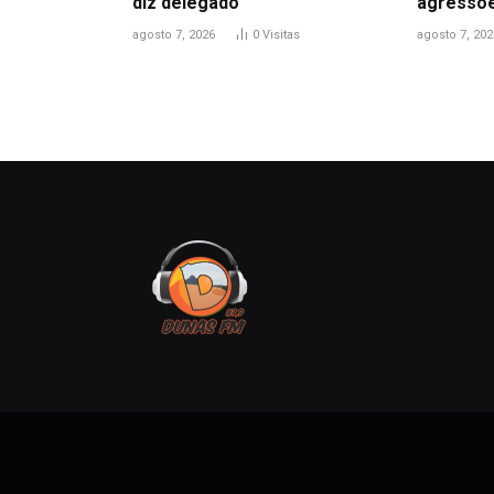
diz delegado
agressõ
agosto 7, 2026
0
Visitas
agosto 7, 202