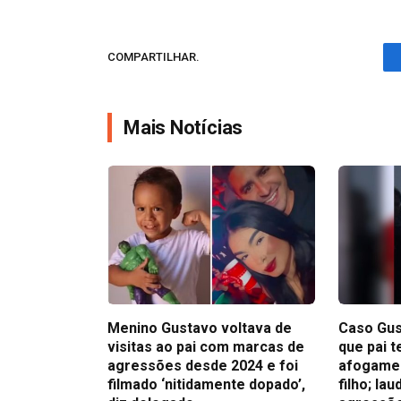
COMPARTILHAR.
Mais Notícias
Menino Gustavo voltava de
Caso Gus
visitas ao pai com marcas de
que pai t
agressões desde 2024 e foi
afogamen
filmado ‘nitidamente dopado’,
filho; la