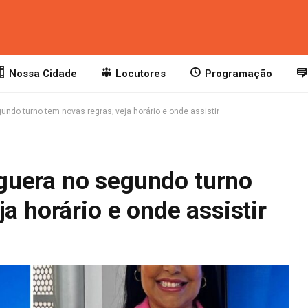
Nossa Cidade
Locutores
Programação
ndo turno tem novas regras; veja horário e onde assistir
guera no segundo turno
a horário e onde assistir