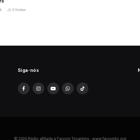
es
6
0
Visitas
Siga-nós
Facebook
Instagram
YouTube
WhatsApp
TikTok
© 2026 Rádio afiliada a Farcom Tocantins - www.farcomto.org