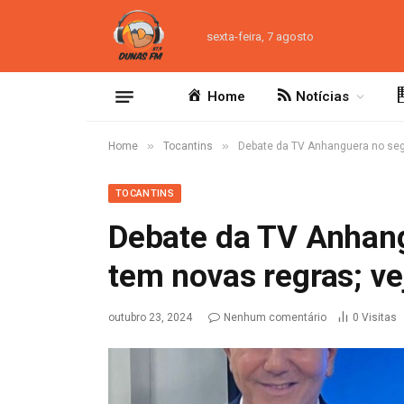
sexta-feira, 7 agosto
Home
Notícias
»
»
Home
Tocantins
Debate da TV Anhanguera no segu
TOCANTINS
Debate da TV Anhan
tem novas regras; vej
outubro 23, 2024
Nenhum comentário
0
Visitas