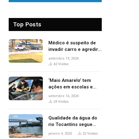
Top Posts
Médico é suspeito de
invadir carro e agredir
delegado aposentado
setembro 19, 2024
durante confusão no
42
Visitas
trânsito
‘Maio Amarelo’ tem
ações em escolas e
ruas para prevenir
setembro 16, 2024
acidentes no trânsito
24
Visitas
no AP
Qualidade da água do
rio Tocantins segue
sem indicar alterações
janeiro 4, 2025
22
Visitas
após desabamento da