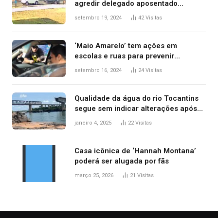
agredir delegado aposentado
durante confusão no trânsito
setembro 19, 2024
42
Visitas
‘Maio Amarelo’ tem ações em
escolas e ruas para prevenir
acidentes no trânsito no AP
setembro 16, 2024
24
Visitas
Qualidade da água do rio Tocantins
segue sem indicar alterações após
desabamento da ponte entre MA e
janeiro 4, 2025
22
Visitas
TO, afirma ANA
Casa icônica de ‘Hannah Montana’
poderá ser alugada por fãs
março 25, 2026
21
Visitas