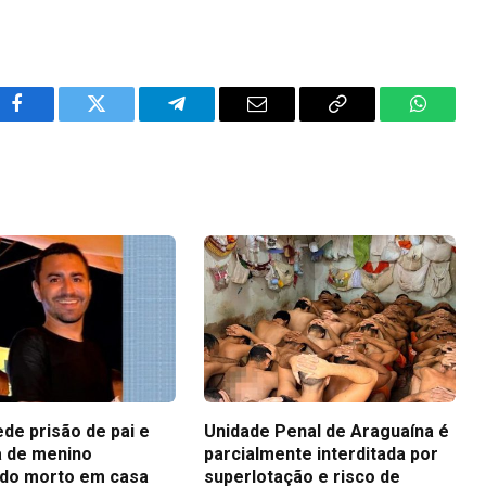
Facebook
Twitter
Telegram
Email
Copy
WhatsA
Link
ede prisão de pai e
Unidade Penal de Araguaína é
 de menino
parcialmente interditada por
do morto em casa
superlotação e risco de