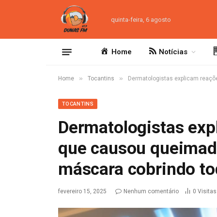
quinta-feira, 6 agosto
Home
Notícias
»
»
Home
Tocantins
Dermatologistas explicam reaçõ
TOCANTINS
Dermatologistas exp
que causou queimadu
máscara cobrindo to
fevereiro 15, 2025
Nenhum comentário
0
Visitas