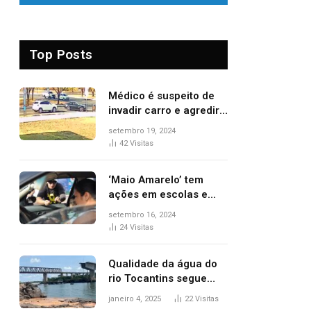
Top Posts
Médico é suspeito de
invadir carro e agredir
delegado aposentado
setembro 19, 2024
durante confusão no
42
Visitas
trânsito
‘Maio Amarelo’ tem
ações em escolas e
ruas para prevenir
setembro 16, 2024
acidentes no trânsito
24
Visitas
no AP
Qualidade da água do
rio Tocantins segue
sem indicar alterações
janeiro 4, 2025
22
Visitas
após desabamento da