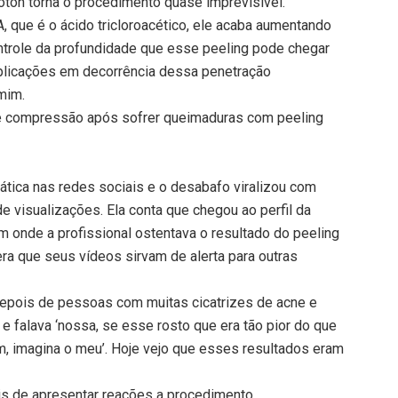
óton torna o procedimento quase imprevisível.
, que é o ácido tricloroacético, ele acaba aumentando
ontrole da profundidade que esse peeling pode chegar
plicações em decorrência dessa penetração
mim.
 compressão após sofrer queimaduras com peeling
ática nas redes sociais e o desabafo viralizou com
 visualizações. Ela conta que chegou ao perfil da
m onde a profissional ostentava o resultado do peeling
era que seus vídeos sirvam de alerta para outras
 depois de pessoas com muitas cicatrizes de acne e
i e falava ‘nossa, se esse rosto que era tão pior do que
m, imagina o meu’. Hoje vejo que esses resultados eram
is de apresentar reações a procedimento