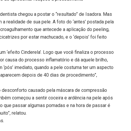
a dentista chegou a postar o “resultado” de Isadora. Mas
a realidade de sua pele. A foto do ‘antes’ postada pela
microagulhamento que antecede a aplicação do peeling,
icatrizes por estar machucado, e o ‘depois’ foi feito
m ‘efeito Cinderela’. Logo que você finaliza o processo
por causa do processo inflamatório e dá aquele brilho,
um ‘pós’ imediato, quando a pele costuma ter um aspecto
 aparecem depois de 40 dias de procedimento”,
do desconforto causado pela máscara de compressão
também começou a sentir coceira e ardência na pele após
ho que passar algumas pomadas e na hora de passar é
ito”, relatou.
ns.