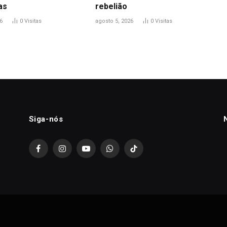
as
rebelião
6
0
Visitas
agosto 5, 2026
0
Visitas
Siga-nós
Facebook
Instagram
YouTube
WhatsApp
TikTok