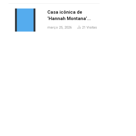
ponte entre MA e TO,
afirma ANA
Casa icônica de
‘Hannah Montana’
poderá ser alugada por
março 25, 2026
21
Visitas
fãs