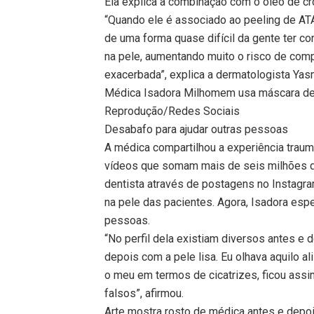
Ela explica a combinação com o óleo de cr
“Quando ele é associado ao peeling de ATA
de uma forma quase difícil da gente ter c
na pele, aumentando muito o risco de com
exacerbada”, explica a dermatologista Yas
Médica Isadora Milhomem usa máscara de
Reprodução/Redes Sociais
Desabafo para ajudar outras pessoas
A médica compartilhou a experiência traum
vídeos que somam mais de seis milhões de
dentista através de postagens no Instagra
na pele das pacientes. Agora, Isadora esp
pessoas.
“No perfil dela existiam diversos antes e
depois com a pele lisa. Eu olhava aquilo al
o meu em termos de cicatrizes, ficou assi
falsos”, afirmou.
Arte mostra rosto de médica antes e depo