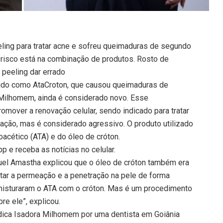
ling para tratar acne e sofreu queimaduras de segundo
o risco está na combinação de produtos. Rosto de
peeling dar errado
cido como AtaCroton, que causou queimaduras de
Milhomem, ainda é considerado novo. Esse
mover a renovação celular, sendo indicado para tratar
tação, mas é considerado agressivo. O produto utilizado
oacético (ATA) e do óleo de cróton.
 e receba as notícias no celular.
quel Amastha explicou que o óleo de cróton também era
tar a permeação e a penetração na pele de forma
s misturaram o ATA com o cróton. Mas é um procedimento
re ele”, explicou.
édica Isadora Milhomem por uma dentista em Goiânia