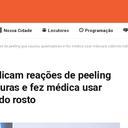
Nossa Cidade
Locutores
Programação
es de peeling que causou queimaduras e fez médica usar máscara cobrindo tod
licam reações de peeling
ras e fez médica usar
do rosto