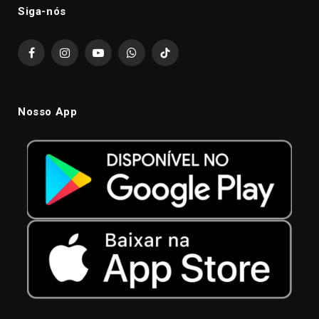
Siga-nós
Facebook
Instagram
YouTube
WhatsApp
TikTok
Nosso App