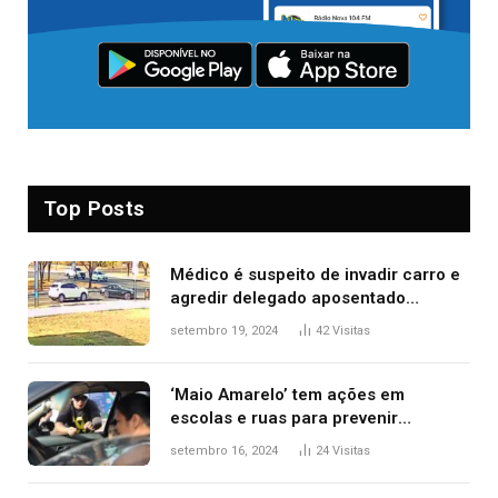
Top Posts
Médico é suspeito de invadir carro e
agredir delegado aposentado
durante confusão no trânsito
setembro 19, 2024
42
Visitas
‘Maio Amarelo’ tem ações em
escolas e ruas para prevenir
acidentes no trânsito no AP
setembro 16, 2024
24
Visitas