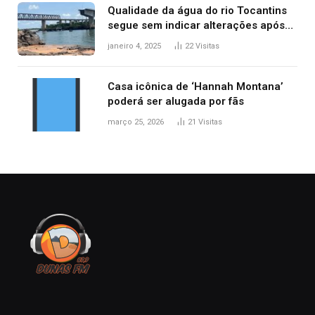
Qualidade da água do rio Tocantins
segue sem indicar alterações após
desabamento da ponte entre MA e
janeiro 4, 2025
22
Visitas
TO, afirma ANA
Casa icônica de ‘Hannah Montana’
poderá ser alugada por fãs
março 25, 2026
21
Visitas