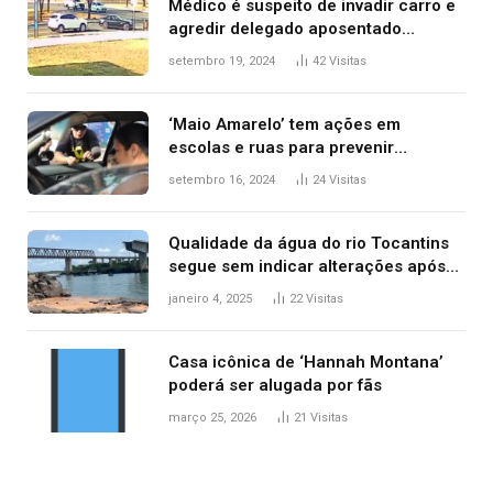
Médico é suspeito de invadir carro e
agredir delegado aposentado
durante confusão no trânsito
setembro 19, 2024
42
Visitas
‘Maio Amarelo’ tem ações em
escolas e ruas para prevenir
acidentes no trânsito no AP
setembro 16, 2024
24
Visitas
Qualidade da água do rio Tocantins
segue sem indicar alterações após
desabamento da ponte entre MA e
janeiro 4, 2025
22
Visitas
TO, afirma ANA
Casa icônica de ‘Hannah Montana’
poderá ser alugada por fãs
março 25, 2026
21
Visitas