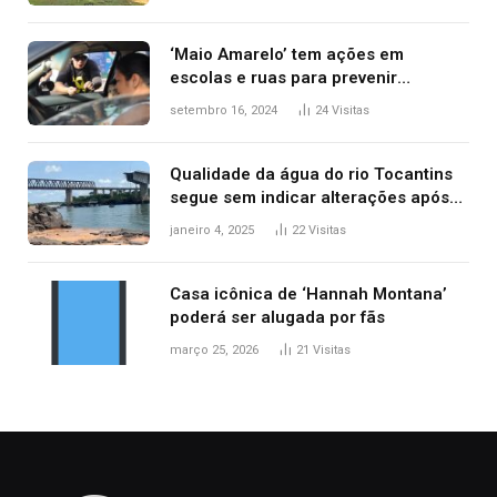
‘Maio Amarelo’ tem ações em
escolas e ruas para prevenir
acidentes no trânsito no AP
setembro 16, 2024
24
Visitas
Qualidade da água do rio Tocantins
segue sem indicar alterações após
desabamento da ponte entre MA e
janeiro 4, 2025
22
Visitas
TO, afirma ANA
Casa icônica de ‘Hannah Montana’
poderá ser alugada por fãs
março 25, 2026
21
Visitas