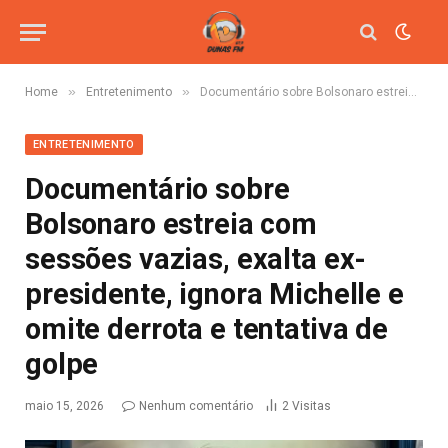
»
»
Home
Entretenimento
Documentário sobre Bolsonaro estreia com sessões vazias, exalta ex-presidente, ignora Michelle e omite derrota e tentativa de golpe
ENTRETENIMENTO
Documentário sobre
Bolsonaro estreia com
sessões vazias, exalta ex-
presidente, ignora Michelle e
omite derrota e tentativa de
golpe
maio 15, 2026
Nenhum comentário
2
Visitas